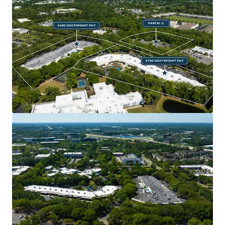
BUSINESS PLAN OPTIONALITY
Ability for extensive lease-up of buildings,
industrial repositioning with pre-existing roll-
up doors, and sell down of one asset individually
to an investor or owner-user.
ATTRACTIVE COST BASIS
The Property will trade at a significant discount
to replacement cost, which will only increase as
construction costs continue to rise at record
pace, providing an attractive basis to a future
owner.
ABUNDANT PARKING
699 parking spaces including an additional 4.3
acres parcel across the street for a 6.8 / 1,000 SF
parking ratio.
IMMEDIATE HIGHWAY ACCESS AND EXCELLENT
CONNECTIVITY AND VISIBILITY
The Property offers exceptional access to I-95