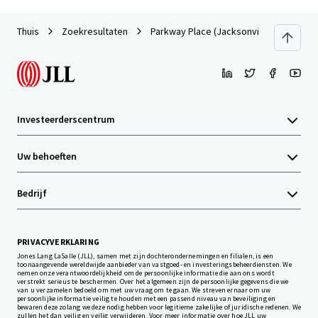
Thuis
Zoekresultaten
Parkway Place (Jacksonville, FL)
Investeerderscentrum
Uw behoeften
Bedrijf
PRIVACYVERKLARING
Jones Lang LaSalle (JLL), samen met zijn dochterondernemingen en filialen, is een
toonaangevende wereldwijde aanbieder van vastgoed- en investeringsbeheerdiensten. We
nemen onze verantwoordelijkheid om de persoonlijke informatie die aan ons wordt
verstrekt serieus te beschermen. Over het algemeen zijn de persoonlijke gegevens die we
van u verzamelen bedoeld om met uw vraag om te gaan. We streven ernaar om uw
persoonlijke informatie veilig te houden met een passend niveau van beveiliging en
bewaren deze zolang we deze nodig hebben voor legitieme zakelijke of juridische redenen. We
zullen het dan veilig en veilig verwijderen. Voor meer informatie over hoe JLL uw