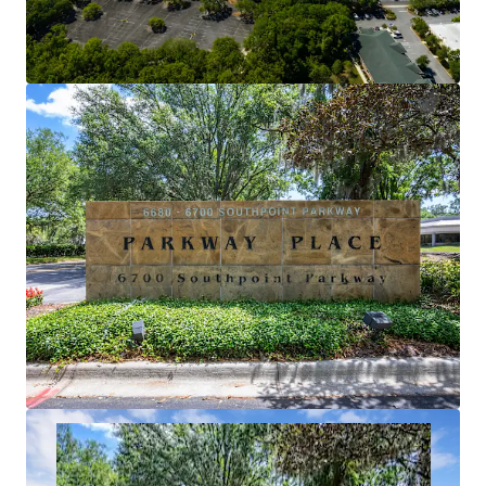
via Southpoint Pky and located less than 15
minutes from Downtown Jacksonville as well as
St. John Towns Center.
SIGNIFICANT NOI GROWTH
NOI growth potential through the lease-up of
over 80,000 square feet.
ROBUST BUSINESS HUB
Americas 5th fastest growing market and a top
city for millennials with a current working
population of 850,000.