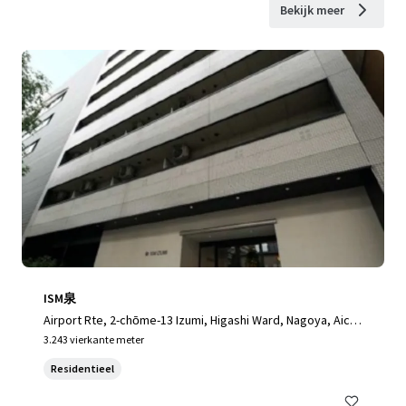
Bekijk meer
ISM泉
Airport Rte, 2-chōme-13 Izumi, Higashi Ward, Nagoya, Aichi
461-0001, Japan, Nagoya, Aichi, 461-0001, JP
3.243 vierkante meter
Residentieel