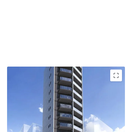
This is a residence building located at 1-3-1 Komagome,
Toshima-ku, Tokyo, with a total of 40 units, built in
February 2025.