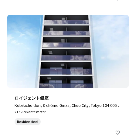
ロイジェント銀座
Kobikicho dori, 8-chōme Ginza, Chuo City, Tokyo 104-0061,
Japan, Chuo City, Tokyo, 104-0061, JP
217 vierkante meter
Residentieel