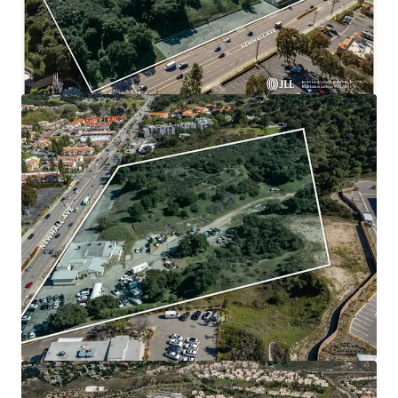
expedited travel between the Valleys.
PRIME OPPORTUNITY
The Santa Clarita Valley has seen little to no new multi-
family construction, with only two developments over 100
units since 2010. The Property is positioned to serve the
demand for new multi-housing products.
GROWING COMMUNITY
The area has seen strong growth with an increase in
population by approximately 27% since 2010. Many
businesses have moved into the Valley over the past few
years, including the headquarters for Vallarta
Supermarkets, cementing the region as a strong job hub.