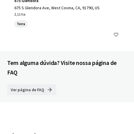
675 Glendora
675 S Glendora Ave, West Covina, CA, 91790, US
2,11 ha
Terra
Tem alguma dúvida? Visite nossa página de
FAQ
Ver página de FAQ