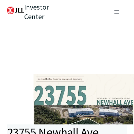
Investor
Center
23755 Newhall Ave