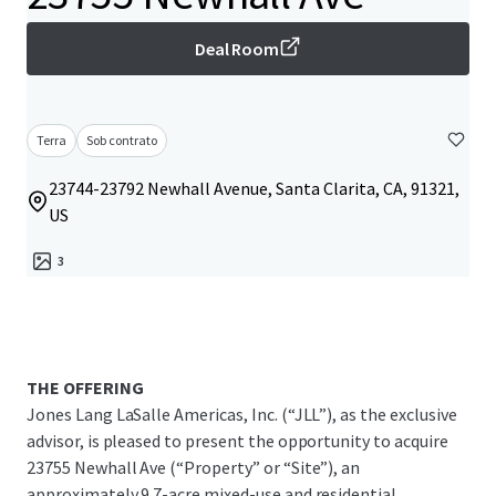
Deal Room
Terra
Sob contrato
23744-23792 Newhall Avenue, Santa Clarita, CA, 91321,
US
3
THE OFFERING
Jones Lang LaSalle Americas, Inc. (“JLL”), as the exclusive
advisor, is pleased to present the opportunity to acquire
23755 Newhall Ave (“Property” or “Site”), an
approximately 9.7-acre mixed-use and residential