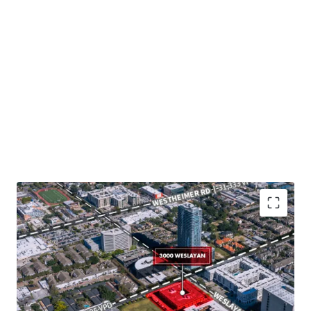
Potential future development within core infill
Houston
Value-add opportunity through lease-up
Significant capital improvements