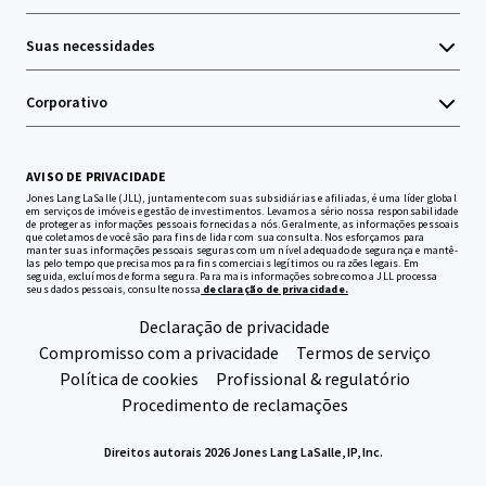
Suas necessidades
Corporativo
AVISO DE PRIVACIDADE
Jones Lang LaSalle (JLL), juntamente com suas subsidiárias e afiliadas, é uma líder global
em serviços de imóveis e gestão de investimentos. Levamos a sério nossa responsabilidade
de proteger as informações pessoais fornecidas a nós. Geralmente, as informações pessoais
que coletamos de você são para fins de lidar com sua consulta. Nos esforçamos para
manter suas informações pessoais seguras com um nível adequado de segurança e mantê-
las pelo tempo que precisamos para fins comerciais legítimos ou razões legais. Em
seguida, excluímos de forma segura. Para mais informações sobre como a JLL processa
seus dados pessoais, consulte nossa
declaração de privacidade.
Declaração de privacidade
Compromisso com a privacidade
Termos de serviço
Política de cookies
Profissional & regulatório
Procedimento de reclamações
Direitos autorais 2026 Jones Lang LaSalle, IP, Inc.