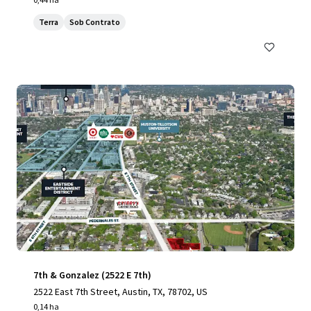
Terra
Sob Contrato
7th & Gonzalez (2522 E 7th)
2522 East 7th Street, Austin, TX, 78702, US
0,14 ha