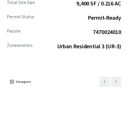
Total Site Size
9,400 SF / 0.216 AC
compelling alternative to the higher-priced Seattle
market.
Permit Status
Permit-Ready
Pacote
7470024010
Zoneamento
Urban Residential 3 (UR-3)
2
imagens