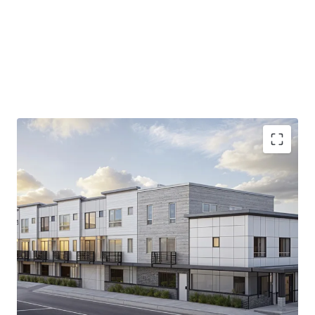
9,400 SF permit-ready site
in prime Tacoma
location, offering immediate development
potential.
Strategic
proximity to I-5
, ensuring unparalleled
access to Puget Sound's diverse economy.
13.9% increase in median household income
projected by 2030, backing robust tenant demand.
15.4%
Average home value growth by 2030.