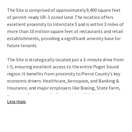
The Site is comprised of approximately 9,400 square feet
of permit-ready UR-3 zoned land. The location offers
excellent proximity to Interstate 5 and is within 3 miles of
more than 10 million square feet of restaurants and retail
establishments, providing a significant amenity base for
future tenants.
The Site is strategically located just a 3-minute drive from
I-5, ensuring excellent access to the entire Puget Sound
region. It benefits from proximity to Pierce County's key
economic drivers: Healthcare, Aerospace, and Banking &
Insurance, and major employers like Boeing, State Farm,
...
and Joint Base Lewis McChord with its 54k full-time
Leia mais
employees. The Tacoma submarket is a premier
investment destination, driven by robust fundamentals, a
14% population increase since 2010, and a projected 13%
rise in median household income by 2030. This growth,
combined with its relative affordability, makes Tacoma a