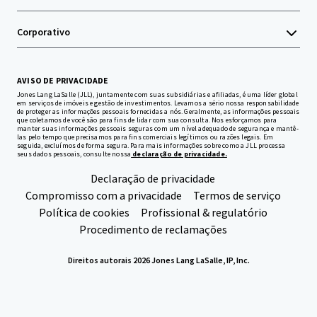
Corporativo
AVISO DE PRIVACIDADE
Jones Lang LaSalle (JLL), juntamente com suas subsidiárias e afiliadas, é uma líder global
em serviços de imóveis e gestão de investimentos. Levamos a sério nossa responsabilidade
de proteger as informações pessoais fornecidas a nós. Geralmente, as informações pessoais
que coletamos de você são para fins de lidar com sua consulta. Nos esforçamos para
manter suas informações pessoais seguras com um nível adequado de segurança e mantê-
las pelo tempo que precisamos para fins comerciais legítimos ou razões legais. Em
seguida, excluímos de forma segura. Para mais informações sobre como a JLL processa
seus dados pessoais, consulte nossa
declaração de privacidade.
Declaração de privacidade
Compromisso com a privacidade
Termos de serviço
Política de cookies
Profissional & regulatório
Procedimento de reclamações
Direitos autorais 2026 Jones Lang LaSalle, IP, Inc.