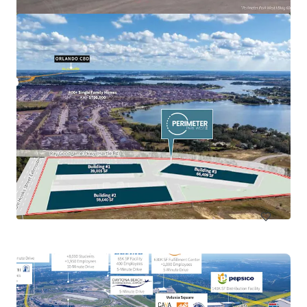
Callaway Development Site
918 North Tyndall Parkway, Panama City, FL, 32404, US
13,68 ha
Terra