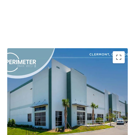
Shovel-Ready Class A Industrial Development in a
High-Growth Corridor
Market-Driven Site Plan Designed to Capture
Robust Tenant Demand
Superior Product in an Obsolete Inventory
Environment
Strategic Location with Superior Connectivity