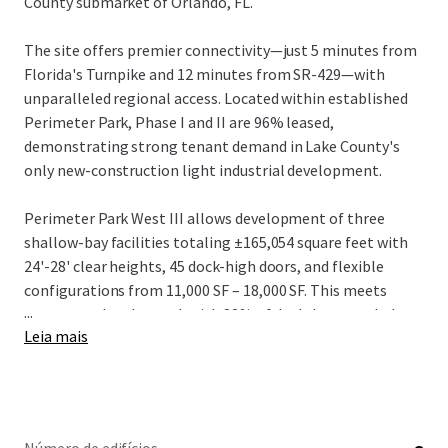
County submarket of Orlando, FL.
The site offers premier connectivity—just 5 minutes from
Florida's Turnpike and 12 minutes from SR-429—with
unparalleled regional access. Located within established
Perimeter Park, Phase I and II are 96% leased,
demonstrating strong tenant demand in Lake County's
only new-construction light industrial development.
Perimeter Park West III allows development of three
shallow-bay facilities totaling ±165,054 square feet with
24'-28' clear heights, 45 dock-high doors, and flexible
configurations from 11,000 SF – 18,000 SF. This meets
...
strong market demand, with 82% of deals last year below
Leia mais
20,000 SF.
The offering represents an outstanding opportunity in
one of the nation's most dynamic industrial markets.
Investors can capitalize on projected rental growth of