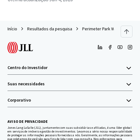
Início
Resultados da pesquisa
Perimeter Park West - Phase III
Centro do Investidor
Suas necessidades
Corporativo
AVISO DE PRIVACIDADE
Jones Lang LaSalle (JLL), juntamente com suas subsidiárias e afiliadas, é uma líder global
em serviços de imóveis e gestão de investimentos. Levamos a sério nossa responsabilidade
de proteger as informações pessoais fornecidas a nós. Geralmente, as informações pessoais
que coletamos de você são para fins de lidar com sua consulta. Nos esforçamos para