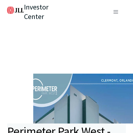
Investor
Center
Perimeter Park West -