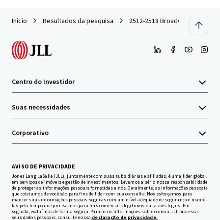
Início
Resultados da pesquisa
2512-2518 Broadway
Centro do Investidor
Suas necessidades
Corporativo
AVISO DE PRIVACIDADE
Jones Lang LaSalle (JLL), juntamente com suas subsidiárias e afiliadas, é uma líder global
em serviços de imóveis e gestão de investimentos. Levamos a sério nossa responsabilidade
de proteger as informações pessoais fornecidas a nós. Geralmente, as informações pessoais
que coletamos de você são para fins de lidar com sua consulta. Nos esforçamos para
manter suas informações pessoais seguras com um nível adequado de segurança e mantê-
las pelo tempo que precisamos para fins comerciais legítimos ou razões legais. Em
seguida, excluímos de forma segura. Para mais informações sobre como a JLL processa
seus dados pessoais, consulte nossa
declaração de privacidade.