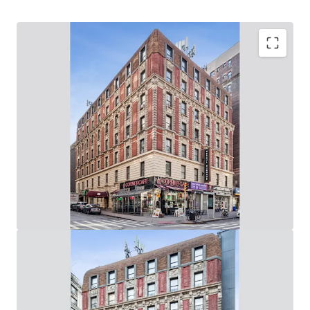
Upper West Side Value-Add Opportunity
62,280 Gross SF, Mixed-Use Elevator Building: (60
Apartments & 6 Stores / 8,000 SF of Ground Floor
Retail on Broadway & West 94th Street)
Rare Opportunity to Control 219’ of Wrap-Around,
Corner Broadway Frontage: (73’ on Broadway / 146’ on
West 94th St)
Value-Add Potential Through Unit Renovations, Lobby
/ Common Area Upgrades & Addition of Tenant
Amenities
Adjacent to the 96th Street 1-2-3 Subway Station
(Entrance in Front of Building) & 10-Min Walk from
96th Street B-C Subway Station