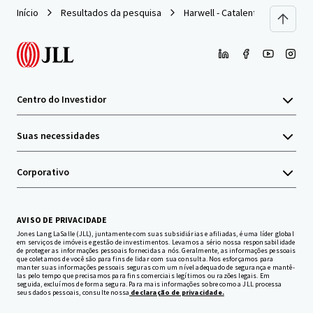
Início
Resultados da pesquisa
Harwell - Catalent
Centro do Investidor
Suas necessidades
Corporativo
AVISO DE PRIVACIDADE
Jones Lang LaSalle (JLL), juntamente com suas subsidiárias e afiliadas, é uma líder global
em serviços de imóveis e gestão de investimentos. Levamos a sério nossa responsabilidade
de proteger as informações pessoais fornecidas a nós. Geralmente, as informações pessoais
que coletamos de você são para fins de lidar com sua consulta. Nos esforçamos para
manter suas informações pessoais seguras com um nível adequado de segurança e mantê-
las pelo tempo que precisamos para fins comerciais legítimos ou razões legais. Em
seguida, excluímos de forma segura. Para mais informações sobre como a JLL processa
seus dados pessoais, consulte nossa
declaração de privacidade.