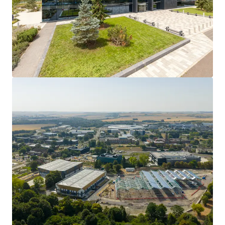
171,619 sq ft
of purpose built biomanufacturing
space, originally designed for vaccine production.
Arranged across 3 floors between ground,
mezzanine and first floor including
double height
production space
with 12m clearance.
Partially fitted out with the benefit of
specialist
equipment
.
Located on the prestigious
Harwell Science and
Innovation Campus
in Oxford.
Available for
immediate occupation
.
Long lease of 100 years from 3 December 2020.
5 acre site.
Pricing available on application
.