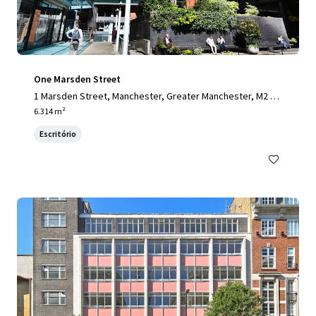
One Marsden Street
1 Marsden Street, Manchester, Greater Manchester, M2 1H
W, UK
6.314 m²
Escritório