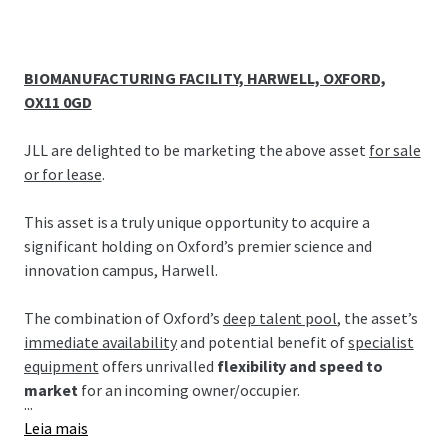
BIOMANUFACTURING FACILITY, HARWELL, OXFORD,
OX11 0GD
JLL are delighted to be marketing the above asset
for sale
or for lease
.
This asset is a truly unique opportunity to acquire a
significant holding on Oxford’s premier science and
innovation campus, Harwell.
The combination of Oxford’s
deep talent pool
, the asset’s
immediate availability
and potential benefit of
specialist
equipment
offers unrivalled
flexibility and speed to
market
for an incoming owner/occupier.
...
Leia mais