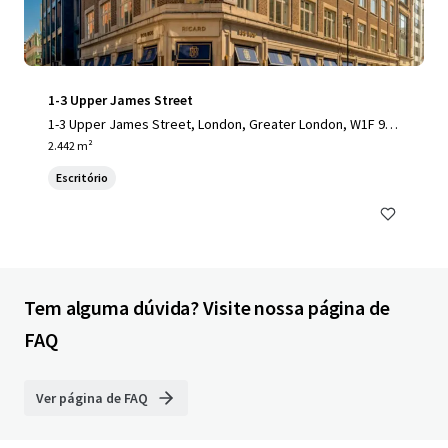
1-3 Upper James Street
1-3 Upper James Street, London, Greater London, W1F 9D
F, UK
2.442 m²
Escritório
Tem alguma dúvida? Visite nossa página de
FAQ
Ver página de FAQ