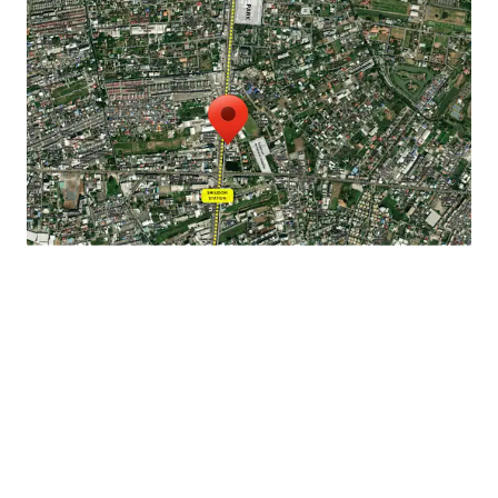
Land area: 219.5 sqw.
GFA: 1,383 sqm.
Parking available: 15