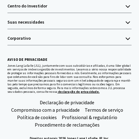
Centro do Investidor
Suas necessidades
Corporativo
AVISO DE PRIVACIDADE
Jones Lang LaSalle (JLL), juntamente com suas subsidiárias e afiliadas, é uma líder global
em serviços de imóveis e gestão de investimentos. Levamos a sério nossa responsabilidade
de proteger as informações pessoais fornecidas a nós. Geralmente, as informações pessoais
que coletamos de você são para fins de lidar com sua consulta. Nos esforçamos para
manter suas informações pessoais seguras com um nível adequado de segurança e mantê-
las pelo tempo que precisamos para fins comerciais legítimos ou razões legais. Em
seguida, excluímos de forma segura. Para mais informações sobre como a JLL processa
seus dados pessoais, consulte nossa
declaração de privacidade.
Declaração de privacidade
Compromisso com a privacidade
Termos de serviço
Política de cookies
Profissional & regulatório
Procedimento de reclamações
Direitos autorais 2026 Jones Lang LaSalle, IP, Inc.