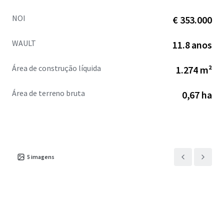
NOI
€ 353.000
WAULT
11.8 anos
Área de construção líquida
1.274 m²
Área de terreno bruta
0,67 ha
5
imagens