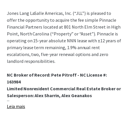
Jones Lang LaSalle Americas, Inc. (“JLL”) is pleased to
offer the opportunity to acquire the fee simple Pinnacle
Financial Partners located at 801 North Elm Street in High
Point, North Carolina (“Property” or “Asset”). Pinnacle is
operating on 15-year absolute NNN lease with ±12 years of
primary lease term remaining, 1.9% annual rent
escalations, two, five-year renewal options and zero
landlord responsibilities.
NC Broker of Record: Pete Pitroff - NC License #:
163984
Limited Nonresident Commercial Real Estate Broker or
Salesperson: Alex Sharrin, Alex Geanakos
...
Leia mais