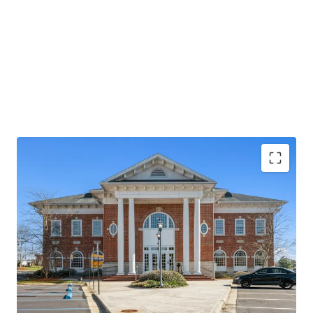
Operating on an absolute NNN lease with ±12 years
of lease term remaining and 1.9% annual rent
escalations
Pinnacle Financial Partners is the largest bank in
TN & largest bank holding company in GA with an
investment grade rating (Moody’s: Baa2)
Executive office location for Pinnacle Bank