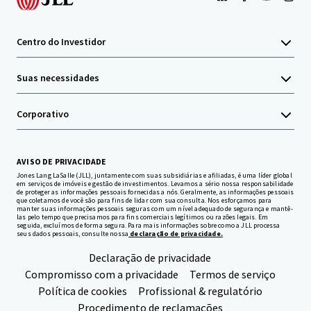
Centro do Investidor
Suas necessidades
Corporativo
AVISO DE PRIVACIDADE
Jones Lang LaSalle (JLL), juntamente com suas subsidiárias e afiliadas, é uma líder global
em serviços de imóveis e gestão de investimentos. Levamos a sério nossa responsabilidade
de proteger as informações pessoais fornecidas a nós. Geralmente, as informações pessoais
que coletamos de você são para fins de lidar com sua consulta. Nos esforçamos para
manter suas informações pessoais seguras com um nível adequado de segurança e mantê-
las pelo tempo que precisamos para fins comerciais legítimos ou razões legais. Em
seguida, excluímos de forma segura. Para mais informações sobre como a JLL processa
seus dados pessoais, consulte nossa
declaração de privacidade.
Declaração de privacidade
Compromisso com a privacidade
Termos de serviço
Política de cookies
Profissional & regulatório
Procedimento de reclamações