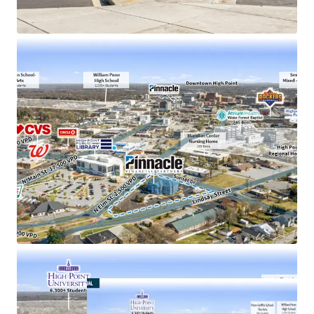
operations
1 mile from High Point University (1 Regional
College in South)
100% occupied by Pinnacle’s Administrative and
Associates
Less than one mile from a new mixed-use
development (expected delivery 2026)
26,000+ projected population growth in High Point
by 2045