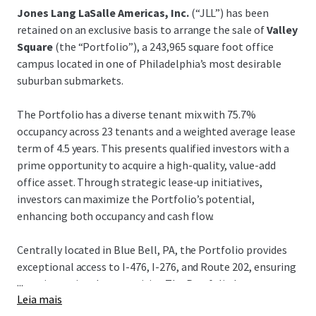
Jones Lang LaSalle Americas, Inc.
(“JLL”) has been
retained on an exclusive basis to arrange the sale of
Valley
Square
(the “Portfolio”), a 243,965 square foot office
campus located in one of Philadelphia’s most desirable
suburban submarkets.
The Portfolio has a diverse tenant mix with 75.7%
occupancy across 23 tenants and a weighted average lease
term of 4.5 years. This presents qualified investors with a
prime opportunity to acquire a high-quality, value-add
office asset. Through strategic lease-up initiatives,
investors can maximize the Portfolio’s potential,
enhancing both occupancy and cash flow.
Centrally located in Blue Bell, PA, the Portfolio provides
exceptional access to I-476, I-276, and Route 202, ensuring
...
superior regional connectivity. The Portfolio has
Leia mais
outstanding accessibility and nearby amenities such as the