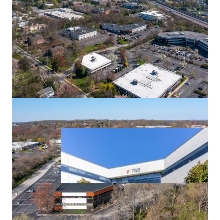
Strong Leasing Momentum
Diversified Tenant Mix
Outstanding Access & Nearby Amenities
Affluent Location Enables Direct Access to Strong
Employee Base