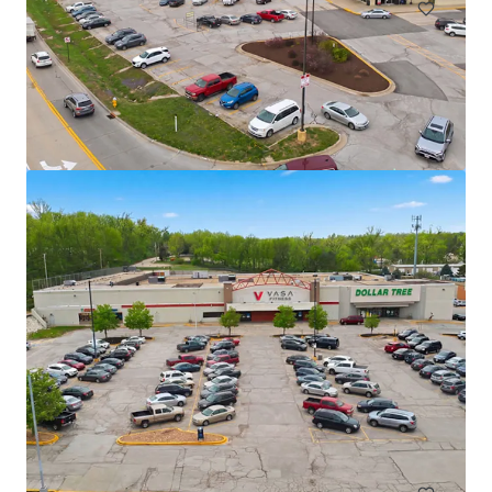
TS Bank - Atlantic, IA
1005 E 7th St, Atlantic, IA, 50022, US
€ 2.717.000 | 716 m²
Retalho