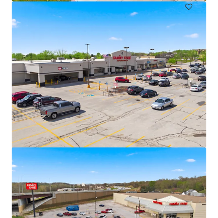
Marshalltown Center
3109 South Center Street, Marshalltown, IA, 50158, US
€ 2.982.000 | 613 m²
Retalho