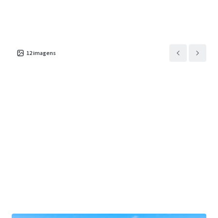
Tipo de
Área de construção
Número de
ativo
bruta
unidades
Retalho
7.998 m²
1
1801 Valley View Drive
12
imagens
1
US - Council Bluffs,
Americas
Tipo de ativo
Área de construção bruta
Ocupação
Retalho
5.874 m²
100%
7402 North 30th Street
1
US - Omaha, Americas
Tipo de ativo
Área de construção bruta
Ocupação
Retalho
7.799 m²
100%