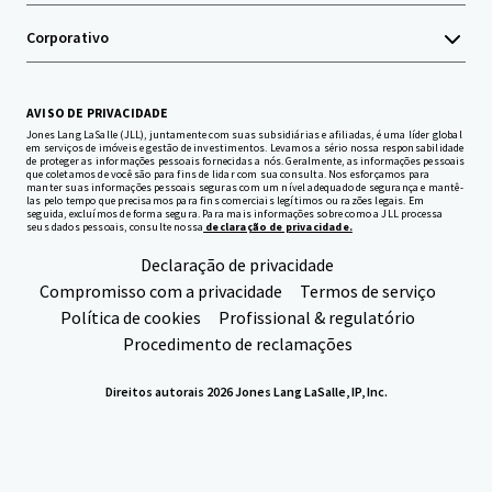
Corporativo
AVISO DE PRIVACIDADE
Jones Lang LaSalle (JLL), juntamente com suas subsidiárias e afiliadas, é uma líder global
em serviços de imóveis e gestão de investimentos. Levamos a sério nossa responsabilidade
de proteger as informações pessoais fornecidas a nós. Geralmente, as informações pessoais
que coletamos de você são para fins de lidar com sua consulta. Nos esforçamos para
manter suas informações pessoais seguras com um nível adequado de segurança e mantê-
las pelo tempo que precisamos para fins comerciais legítimos ou razões legais. Em
seguida, excluímos de forma segura. Para mais informações sobre como a JLL processa
seus dados pessoais, consulte nossa
declaração de privacidade.
Declaração de privacidade
Compromisso com a privacidade
Termos de serviço
Política de cookies
Profissional & regulatório
Procedimento de reclamações
Direitos autorais 2026 Jones Lang LaSalle, IP, Inc.