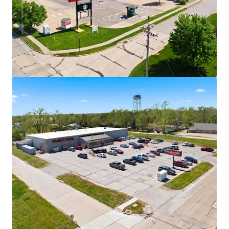
Ver mais
Walgreens - Fort Madison, IA
2639 Avenue L, Fort Madison, IA, 52627, US
€ 3.026.000 | 1.377 m²
Retalho