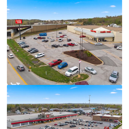
Fitness
Significant mark-to-market opportunity
Omaha MSA – Population Milestone &
Multi-Decade Growth Peak
Omaha MSA officially surpassed one million
residents in 2024
U.S. News & Report Ranked Omaha as the
#1 “Hottest Housing Market” for 2025
7,700+ residential units in MSA pipeline with
+/- 4,900 currently under construction
$9+ Billion Omaha Transformation
Underway
Omaha is currently undergoing a “Billion
Dollar Makeover” with more than $9B in new
development reshaping the city’s landscape