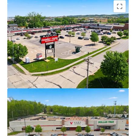
Rare Opportunity to Acquire Grocery-
Anchored Assets in High Growth Omaha
MSA in Scale
Ability to acquire five grocery-anchored
and/or necessity-based retail assets in
addition to one vacant box totaling 376,359
square feet across one of the Midwest’s
fastest-growing markets.
+/- 37% of portfolio income is generated by
Family Fare grocery anchor
Necessity-Based Anchors with National
Scale
4 properties anchored by Family Fare with
C&S Wholesale Grocery credit - one of the