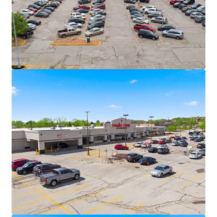
largest privately held companies in the U.S.
Family Fare operates under C&S, one of
America’s largest grocery wholesalers with
15+ grocery banners nationwide.
VASA Fitness (70+ locations across 10
states), Dollar Tree, and essential service
providers deliver necessity-based retail
resilience.
Secure Cash Flows with Value-Add
Opportunity
6.2 years of WALT with 12 years of weighted
average tenure among tenants at the
centers – long term lease security across
the portfolio
87% portfolio occupancy allows for upside -
48,624 SF vacant box
+/- 5.8% CAGR over 5-year hold
Recent 15-year lease executed with VASA