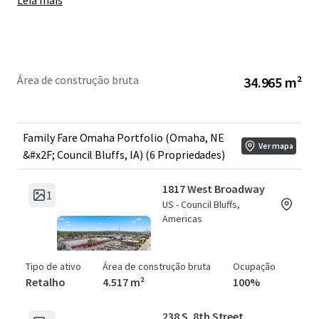
Leia mais
Year Built:
1963-1992
WALT:
6.3 Years
Year 1 NOI:
+/- $2,595,000
Área de construção bruta
34.965 m²
Family Fare Omaha Portfolio (Omaha, NE
Ver mapa
&#x2F; Council Bluffs, IA) (6 Propriedades)
1817 West Broadway
1
US - Council Bluffs,
Americas
Tipo de ativo
Área de construção bruta
Ocupação
Retalho
4.517 m²
100%
238 S. 8th Street