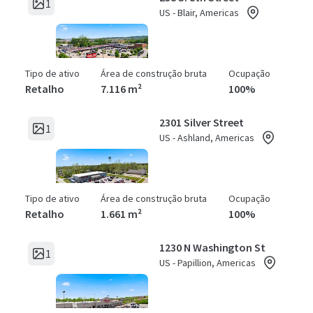
1
US - Blair, Americas
Tipo de ativo
Área de construção bruta
Ocupação
Retalho
7.116 m²
100%
2301 Silver Street
1
US - Ashland, Americas
Tipo de ativo
Área de construção bruta
Ocupação
Retalho
1.661 m²
100%
1230 N Washington St
1
US - Papillion, Americas