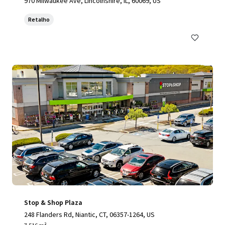
970 Milwaukee Ave, Lincolnshire, IL, 60069, US
Retalho
Stop & Shop Plaza
248 Flanders Rd, Niantic, CT, 06357-1264, US