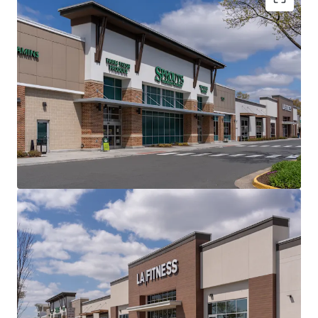
Best-In-Class Grocery-Anchored Product in an
Affluent, Infill Northern Virginia Location at the
Forefront of the AI and Cloud Computing
Revolution
Minimal CapEx Spend Required - $18.4 Million
Invested in Capital Improvements During the
Property's Full Redevelopment in 2019
Premier Grocer and National Tenant Line-Up
Providing a Secure Income Stream Via 7.2 Years of
WALT
Robust Demographics with $201K Average
Household Income and a Population of 242K within
a 5-Mile Radius
Growing Submarket with a 12% 5-Year Projected
Population Growth with Over 5,400,000 SF of
Planned Mixed-Use Development in a ~1-Mile