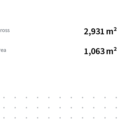
2,931 m²
ross
1,063 m²
rea