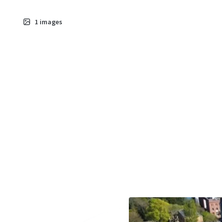
1
images