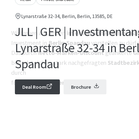
Lynarstraße 32-34, Berlin, Berlin, 13585, DE
JLL | GER | Investmentan
Wir freuen uns, Ihnen
im exklusiven Alleinverma
Investment in
Berlin-Spandau
vorstellen zu dürf
Lynarstraße 32-34 in Berl
Das durch
Netto-Marken-Discount
geankerte
G
Spandau
befindet sich im stark nachgefragten
Stadtbezir
durch
folgende
Investment-Highlights:
Deal Room
Brochure