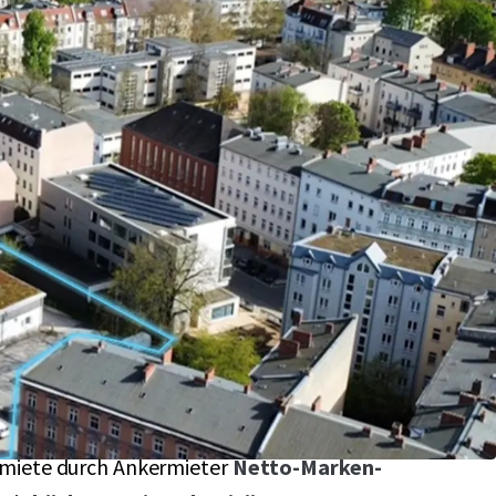
aktive Baulücke
mit Nachverdichtungspotential
-Spandau mit
ca. 2.931m² Grundstücksgröße
 Visibilität und Erreichbarkeit eingebettet im
iet
mit starkem
sozioökonomischem
m
 zählt zu den
am stärksten wachsenden
erlins
ter Cashflow
in Höhe von 204.000,-- €
miete durch Ankermieter
Netto-Marken-