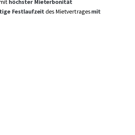
mit
höchster Mieterbonität
stige Festlaufzeit
des Mietvertrages
mit