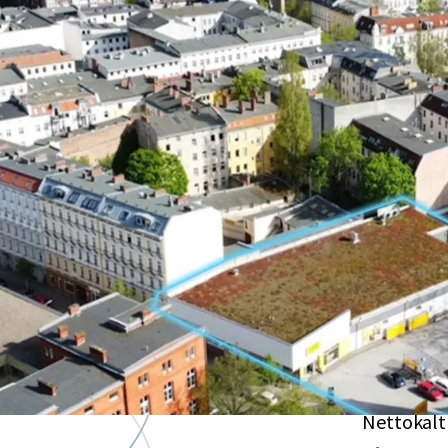
Hochattr
in Berlin
Exzellente
Wohngeb
Wachstu
Der Bezirk
Bezirken B
Gesicher
Nettokalt