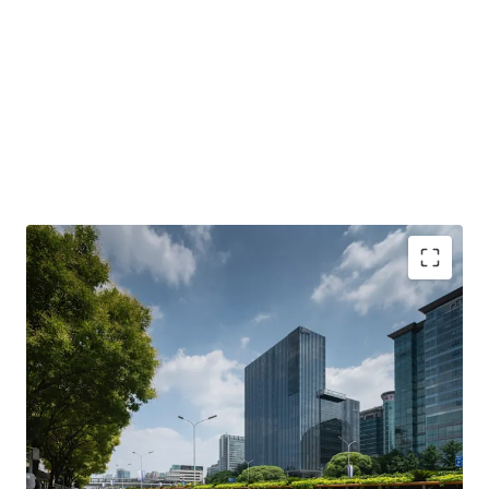
北京核心区域罕有的优质甲级写字楼投资机会
超过年的剩余土地年限（A 座：2054 年到期；B/C座：
2054 年到期）
由顶级机构持有及管理，具备极佳临街展示及楼宇标
识机会
科技类公司不可错过的选址区域