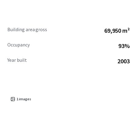
Building area gross
69,950 m²
Occupancy
93%
Year built
2003
1
images