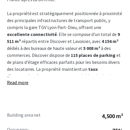
La propriété est stratégiquement positionnée à proximité
des principales infrastructures de transport public, y
compris la gare TGV Lyon Part-Dieu, offrant une
excellente connectivité
. Elle se compose d'un total de
9
511 m²
répartis entre Discover et Lavoisier, avec
4 156 m²
dédiés à des bureaux de haute valeur et
5 008 m²
à des
commerces. Discover dispose de
115 places de parking
et
de plans d'étage efficaces parfaits pour les besoins divers
des locataires. La propriété maintient un
taux
...
d'occupation de 89%
avec un potentiel de valorisation
Read more
significatif dans les espaces actuellement vacants.
Située dans une zone en pleine transformation, la
propriété est entourée de développements
infrastructurels majeurs, incluant la nouvelle gare Part-
Building area net
4,500 m²
Dieu et la tour To Lyon, catalysant à la fois la demande
commerciale et résidentielle
Occupancy