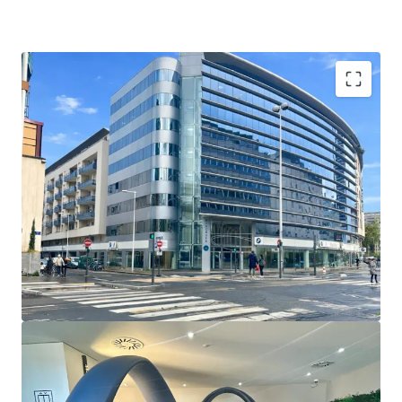
Emplacement privilégié
: Lyon Part-Dieu, le 2ème
plus grand centre d'affaires de France, stratégique
pour les investisseurs.
Connectivité supérieure
: Accès au TGV, métro,
tramway et aux grands axes routiers, ce qui
augmente le flux piétonnier.
Type d'actif
: Bureaux et commerces à usage mixte,
répondant à la diversification des portefeuilles
d'investissement.
Croissance future
: Les réaménagements de la
région promettent une visibilité accrue et un
potentiel de plus-value pour les investisseurs.