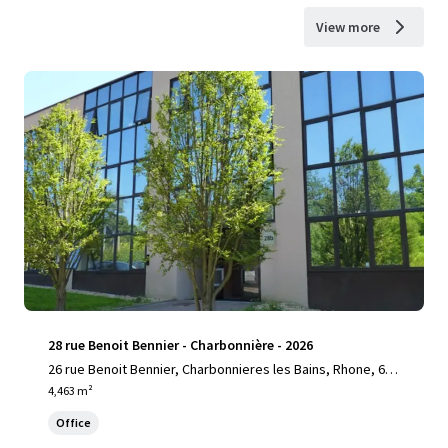
View more
28 rue Benoit Bennier - Charbonnière - 2026
26 rue Benoit Bennier, Charbonnieres les Bains, Rhone, 692
60, FR
4,463 m²
Office