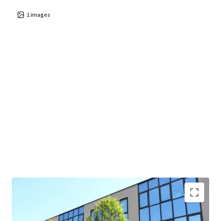
1
images