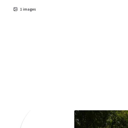
1
images