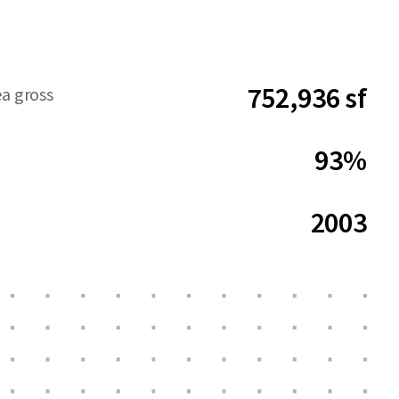
752,936 sf
ea gross
93%
2003