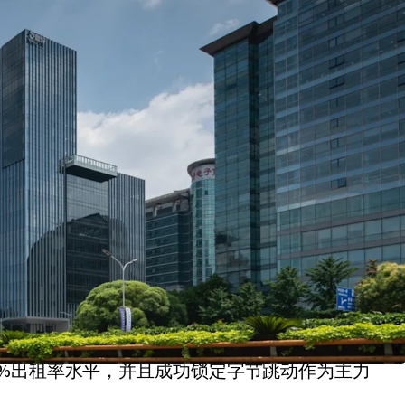
质甲级写字楼投资机会
A 座：2054 年到期；B/C座：2054 年到
管理，具备极佳临街展示及楼宇标识机会
过的选址区域
%的出租率、由优质并且均衡的国内、外租户组成
0%出租率水平，并且成功锁定字节跳动作为主力