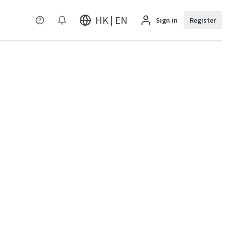
HK | EN
Sign in
Register