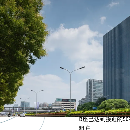
北京核心区域罕有的优
超过年的剩余土地年限（
期）
由顶级机构持有及
科技类公司不可错
稳定的租金收益
A座已实现超过95
B座已达到接近的5
租户