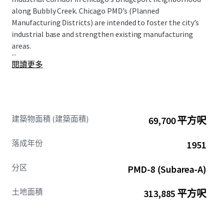
along Bubbly Creek. Chicago PMD’s (Planned
Manufacturing Districts) are intended to foster the city’s
industrial base and strengthen existing manufacturing
areas.
...
閱讀更多
建築物面積 (建築面積)
69,700 平方呎
落成年份
1951
分区
PMD-8 (Subarea-A)
土地面積
313,885 平方呎