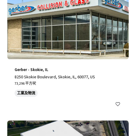
Gerber - Skokie, IL
8250 Skokie Boulevard, Skokie, IL, 60077, US
73,296 平方呎
工業及物流