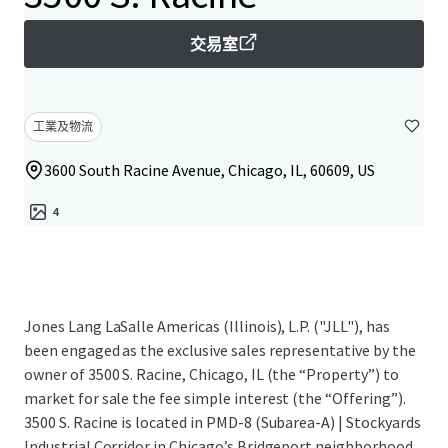
交易室
工業及物流
3600 South Racine Avenue, Chicago, IL, 60609, US
4
Jones Lang LaSalle Americas (Illinois), L.P. ("JLL"), has
been engaged as the exclusive sales representative by the
owner of 3500 S. Racine,
Chicago, IL
(the “Property”) to
market for sale the fee simple interest (the “Offering”).
3500 S. Racine is located in PMD-8 (Subarea-A) | Stockyards
Industrial Corridor in Chicago’s Bridgeport neighborhood