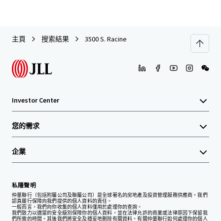
主頁
搜索結果
3500 S. Racine
Investor Center
您的需求
企業
私隱聲明
仲量聯行（包括附屬公司及聯屬公司）是全球著名的房地產及投資管理服務供應商。我們
認真履行保障向我們提供的個人資料的責任。
一般而言，我們向你收集的個人資料僅用於處理你的查詢。
我們致力以適當的安全級別保障你的個人資料，並在法律允許的商業或法律原因下保留我
們所需的時間。其後我們將安全及穩妥地刪除有關資料。有關仲量聯行如何處理你的個人