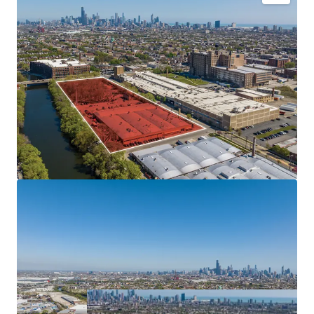
Highly Desirable Logistics Location - Access to Infill
Chicago
Scalable 7.2-Acre Site Along Bubbly Creek
35th/Halsted TIF District Funding Eligibility
Strong Industrial Market Fundamentals - Chicago
South Submarket