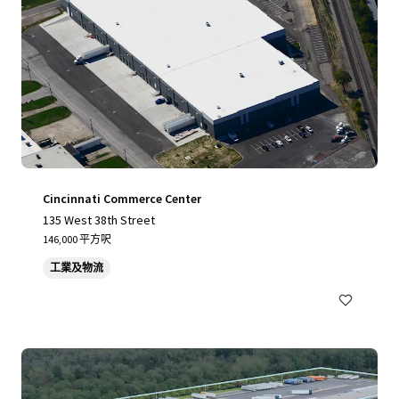
Cincinnati Commerce Center
135 West 38th Street
146,000 平方呎
工業及物流