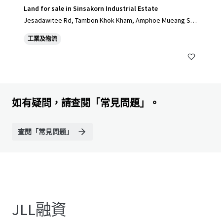
Land for sale in Sinsakorn Industrial Estate
Jesadawitee Rd, Tambon Khok Kham, Amphoe Mueang Sa
mut Sakhon, Chang Wat Samut Sakhon 74000, Thailand, Ta
工業及物流
mbon Khok Kham, Samut Sakhon, 74000, TH
如有疑問，請查閱「常見問題」。
查閱「常見問題」
JLL融資