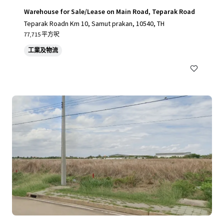
Warehouse for Sale/Lease on Main Road, Teparak Road
Teparak Roadn Km 10, Samut prakan, 10540, TH
77,715 平方呎
工業及物流