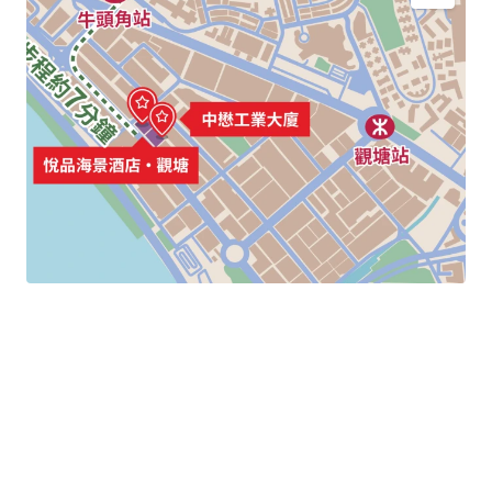
約7分鐘步程至港鐵牛頭角站
鄰近大型商場，周邊配套充足
位置優越，交通便利，適合投資或自用
位處九龍東CBD2，長遠極具重建價值