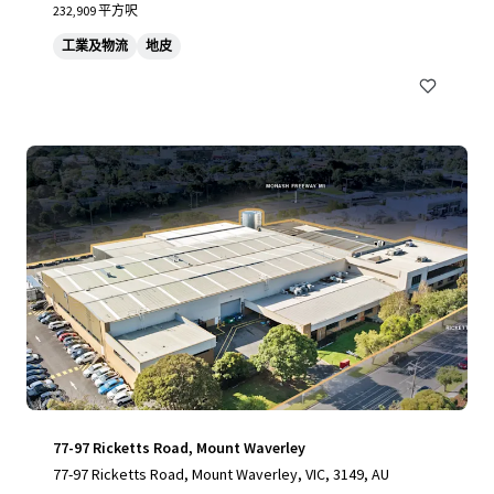
232,909 平方呎
工業及物流
地皮
77-97 Ricketts Road, Mount Waverley
77-97 Ricketts Road, Mount Waverley, VIC, 3149, AU