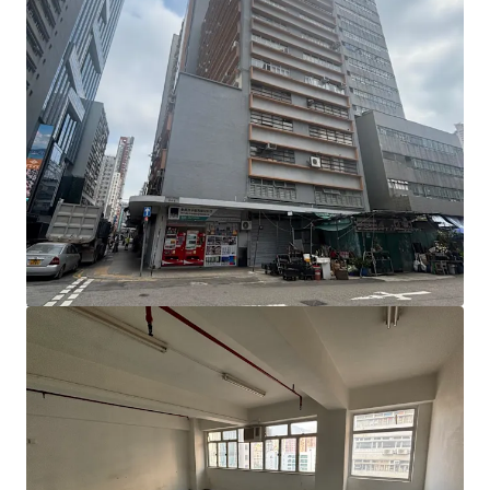
開揚，間隔方正實用。此外，大廈已全面完成外牆翻新工
程，整體外觀煥然一新。
物業坐落大角咀核心重建區的優越地段，周邊多個市建局
及私人重建項目陸續落成，如One Bedford Place、Two
Bedford Place、九龍企業大廈等全新工商廈，區內工商氛
圍濃厚。交通配套方面，從物業步行至港鐵太子站及奧運
站僅需10至15分鐘，附近更設有多條巴士路線，交通網絡
四通八達；區內食肆、超市等生活配套一應俱全，社區發
展極為成熟。
該物業組合目前出租率接近100%，買家購入後即可享有
穩定的租金收入。近期同廈單位成交價穩步上揚，反映市
場對大角咀優質工業物業充滿信心，是次放售為買家提供
兼具穩健現金流與長遠資產升值潛力的難得機會。
大角咀作為市區更新重點區域，持續吸引發展商積極進駐
及參與重建，帶動區內工商業活力與人流顯著提升。隨著