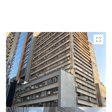
仲量聯行獲業主委託為獨家代理，公開放售位於大角咀必
發道101號偉益工業大廈的一籃子優質工業單位。該物業
組合將按現狀連同現有租約出售。
偉益工業大廈樓高15層，是次放售的物業組合總建築面積
約24,552平方呎（連平台），分佈於1樓至4樓（連817平
方呎平台）、5樓至7樓、9樓及11樓至13樓，合共11個單
位。各單位面積介乎約1,870至2,925平方呎，樓底高度約
為2.89米，樓面負重每方呎約150磅。單位位處大單邊，
配合大窗設計，室內採光極佳；加上內部柱位稀少，空間