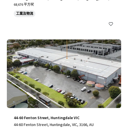
K
68,676 平方呎
工業及物流
44-60 Fenton Street, Huntingdale VIC
44-60 Fenton Street, Huntingdale, VIC, 3166, AU