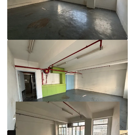
該區加速轉型為新興商貿區，傳統工廈供應日漸減少，進
一步支撐工廈呎價穩步上揚；以同廈單位為例，近期成交
呎價已突破2,500港元，反映市場對大角咀區工廈單位需
求殷切。是次獨家放售的物業組合質素優越，加上出租率
近乎全滿並連租約出售，能為買家提供即時可靠的投資回
報；結合大角咀區長遠升值潛力，相信項目將吸引長線投
資者及自用業主洽商，預料放售反應會相當熱烈。