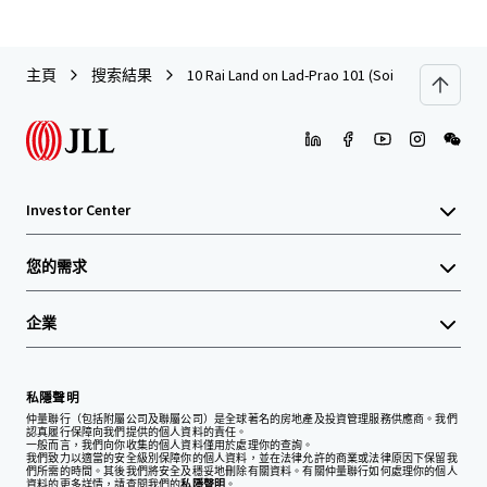
主頁
搜索結果
10 Rai Land on Lad-Prao 101 (Soi Pho-Kaew)
Investor Center
您的需求
企業
私隱聲明
仲量聯行（包括附屬公司及聯屬公司）是全球著名的房地產及投資管理服務供應商。我們
認真履行保障向我們提供的個人資料的責任。
一般而言，我們向你收集的個人資料僅用於處理你的查詢。
我們致力以適當的安全級別保障你的個人資料，並在法律允許的商業或法律原因下保留我
們所需的時間。其後我們將安全及穩妥地刪除有關資料。有關仲量聯行如何處理你的個人
資料的更多詳情，請查閱我們的
私隱聲明
。