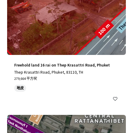
Freehold land 16 rai on Thep Krasattri Road, Phuket
Thep Krasattri Road, Phuket, 83110, TH
279,664 平方呎
地皮