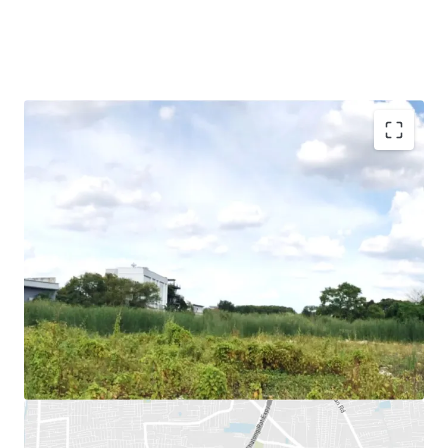
Land Area : 16,004
sq.m.
Land Tenure : Freehold
Mass Transit Stations :
BTS Yellow Line (Mahat Thai
Station), BTS Yellow Line (Lad Prao 83 Station), Chalong
Rat expressway (Ram Intra-Ard Narong)
Suitable for : Residential project