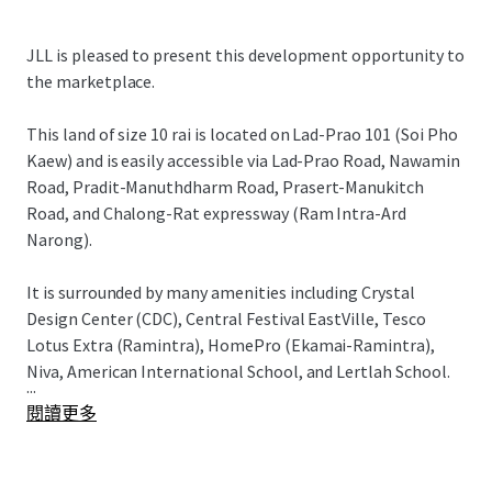
JLL is pleased to present this development opportunity to
the marketplace.
This land of size 10 rai is located on Lad-Prao 101 (Soi Pho
Kaew) and is easily accessible via
Lad-Prao Road, Nawamin
Road, Pradit-Manuthdharm Road, Prasert-Manukitch
Road, and Chalong-Rat expressway (Ram Intra-Ard
Narong).
It is surrounded by many amenities including Crystal
Design Center (CDC), Central Festival EastVille, Tesco
Lotus Extra (Ramintra), HomePro (Ekamai-Ramintra),
Niva, American International School, and Lertlah School.
...
閱讀更多