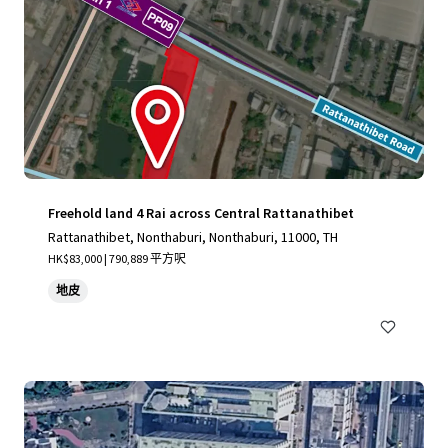
Freehold land 4 Rai across Central Rattanathibet
Rattanathibet, Nonthaburi, Nonthaburi, 11000, TH
HK$83,000 | 790,889 平方呎
地皮