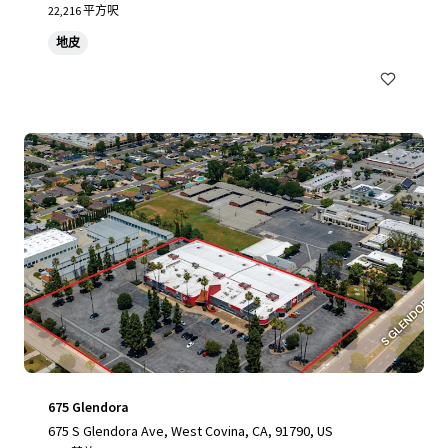
22,216 平方呎
地皮
675 Glendora
675 S Glendora Ave, West Covina, CA, 91790, US