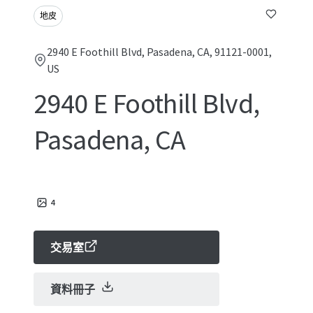
地皮
2940 E Foothill Blvd, Pasadena, CA, 91121-0001,
US
2940 E Foothill Blvd,
Pasadena, CA
4
交易室
資料冊子