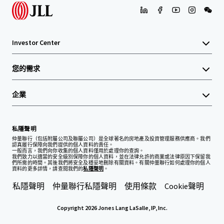
Investor Center
您的需求
企業
私隱聲明
仲量聯行（包括附屬公司及聯屬公司）是全球著名的房地產及投資管理服務供應商。我們
認真履行保障向我們提供的個人資料的責任。
一般而言，我們向你收集的個人資料僅用於處理你的查詢。
我們致力以適當的安全級別保障你的個人資料，並在法律允許的商業或法律原因下保留我
們所需的時間。其後我們將安全及穩妥地刪除有關資料。有關仲量聯行如何處理你的個人
資料的更多詳情，請查閱我們的
私隱聲明
。
私隱聲明
仲量聯行私隱聲明
使用條款
Cookie聲明
Copyright 2026 Jones Lang LaSalle, IP, Inc.