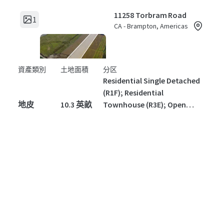
Space (OS)1
11258 Torbram Road
1
CA - Brampton, Americas
資產類別
土地面積
分区
Residential Single Detached
(R1F); Residential
地皮
10.3 英畝
Townhouse (R3E); Open
Space (OS)1