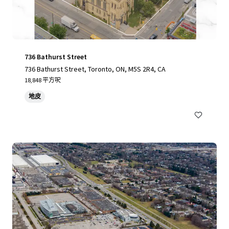
736 Bathurst Street
736 Bathurst Street, Toronto, ON, M5S 2R4, CA
18,848 平方呎
地皮