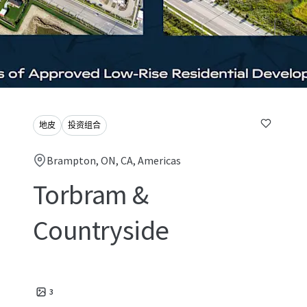
地皮
投资组合
Brampton, ON, CA, Americas
Torbram &
Countryside
3