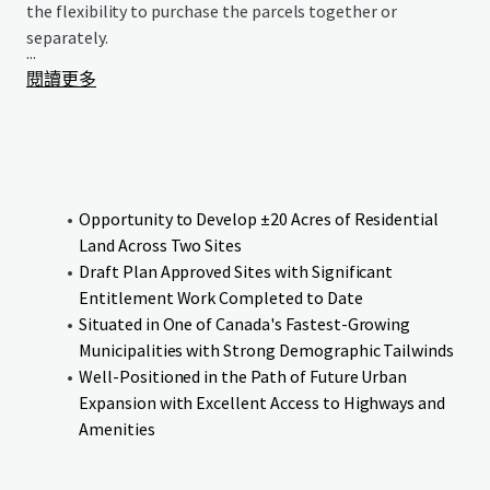
the flexibility to purchase the parcels together or
separately.
...
閱讀更多
Opportunity to Develop ±20 Acres of Residential
Land Across Two Sites
Draft Plan Approved Sites with Significant
Entitlement Work Completed to Date
Situated in One of Canada's Fastest-Growing
Municipalities with Strong Demographic Tailwinds
Well-Positioned in the Path of Future Urban
Expansion with Excellent Access to Highways and
Amenities