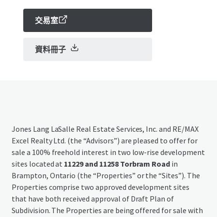
交易室
資料冊子
Jones Lang LaSalle Real Estate Services, Inc. and RE/MAX
Excel Realty Ltd. (the “Advisors”) are pleased to offer for
sale a 100% freehold interest in two low-rise development
sites located at
11229 and 11258 Torbram Road
in
Brampton, Ontario (the “Properties” or the “Sites”). The
Properties comprise two approved development sites
that have both received approval of Draft Plan of
Subdivision. The Properties are being offered for sale with