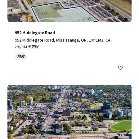
952 Middlegate Road
952 Middlegate Road, Mississauga, ON, L4Y 1M3, CA
296,644 平方呎
地皮