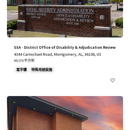
SSA - District Office of Disability & Adjudication Review
4344 Carmichael Road, Montgomery, AL, 36106, US
49,370 平方呎
寫字樓
特殊用途設施