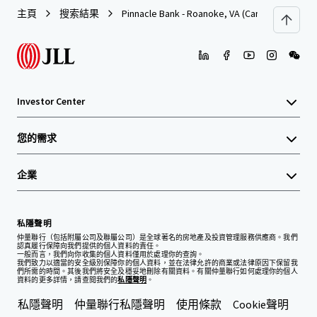
主頁
搜索結果
Pinnacle Bank - Roanoke, VA (Campbell Ave SE
Investor Center
您的需求
企業
私隱聲明
仲量聯行（包括附屬公司及聯屬公司）是全球著名的房地產及投資管理服務供應商。我們
認真履行保障向我們提供的個人資料的責任。
一般而言，我們向你收集的個人資料僅用於處理你的查詢。
我們致力以適當的安全級別保障你的個人資料，並在法律允許的商業或法律原因下保留我
們所需的時間。其後我們將安全及穩妥地刪除有關資料。有關仲量聯行如何處理你的個人
資料的更多詳情，請查閱我們的
私隱聲明
。
私隱聲明
仲量聯行私隱聲明
使用條款
Cookie聲明