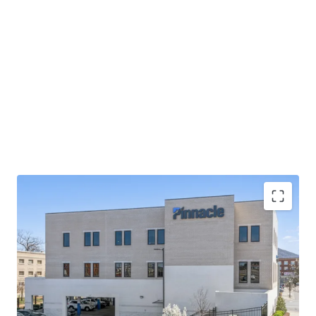
Operating on an absolute NNN lease with ±12 years
of lease term remaining and 1.9% annual rent
escalations
Pinnacle Financial Partners is the largest bank in
TN & largest bank holding company in GA with an