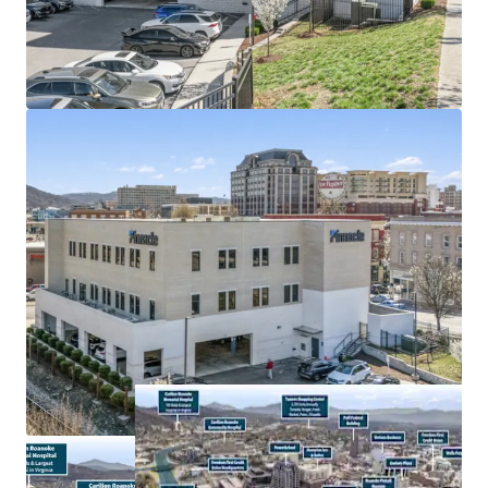
investment grade rating (Moody’s: Baa2)
100% occupied by Pinnacle’s retail and commercial
offices
Signalized intersection just off I-581 with direct
accessibility to 96,000 VPD
Within historic Campbell & Jefferson innovation
district in largest metropolitan area in Virginia’s
Blue Ridge Mountains