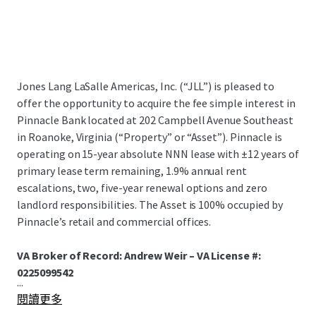
Jones Lang LaSalle Americas, Inc. (“JLL”) is pleased to
offer the opportunity to acquire the fee simple interest in
Pinnacle Bank located at 202 Campbell Avenue Southeast
in Roanoke, Virginia (“Property” or “Asset”). Pinnacle is
operating on 15-year absolute NNN lease with ±12 years of
primary lease term remaining, 1.9% annual rent
escalations, two, five-year renewal options and zero
landlord responsibilities. The Asset is 100% occupied by
Pinnacle’s retail and commercial offices.
VA Broker of Record: Andrew Weir – VA License #:
0225099542
...
閱讀更多