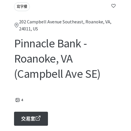
寫字樓
202 Campbell Avenue Southeast, Roanoke, VA,
24011, US
Pinnacle Bank -
Roanoke, VA
(Campbell Ave SE)
4
交易室