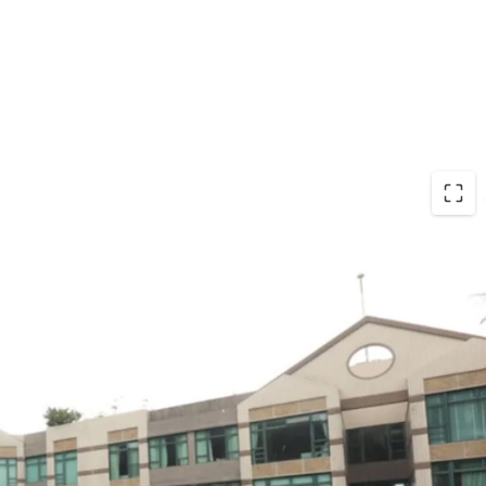
illa）位於南區赤柱村道7號，於1995年落成，屬於
項目，提供度假風的居住環境。該屋苑深受外籍