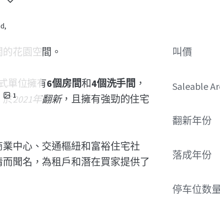
d,
闊的花園空間。
叫價
式單位擁有
6個房間
和
4個洗手間
，
Saleable A
1
。於
2021年翻新
，且擁有強勁的住宅
翻新年份
商業中心、交通樞紐和富裕住宅社
落成年份
情而聞名，為租戶和潛在買家提供了
停车位数