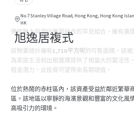
No.7 Stanley Village Road, Hong Kong, Hong Kong Islan
HK
傳統魅力與現代奢華結合的罕見組合，擁有廣
旭逸居複式
該物業總計擁有
1,710平方呎
的可售面積。該複
為家庭生活和出租選擇提供了相當大的靈活性
租金潛力，此投資可望帶來長期增值。
位於熱鬧的赤柱區內，該資產受益於鄰近繁華
區。該地區以寧靜的海濱景觀和豐富的文化風
高吸引力的環境。