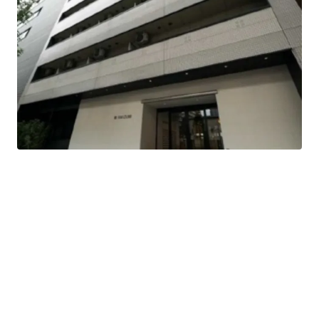
This is a residence that was completed in Feb 1997.
3-minute-walk, Takaoka Station of Nagoya-Shiei-
Chikatetsu Sakuradori Line