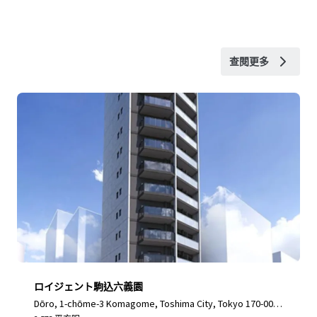
查閱更多
ロイジェント駒込六義園
Dōro, 1-chōme-3 Komagome, Toshima City, Tokyo 170-000