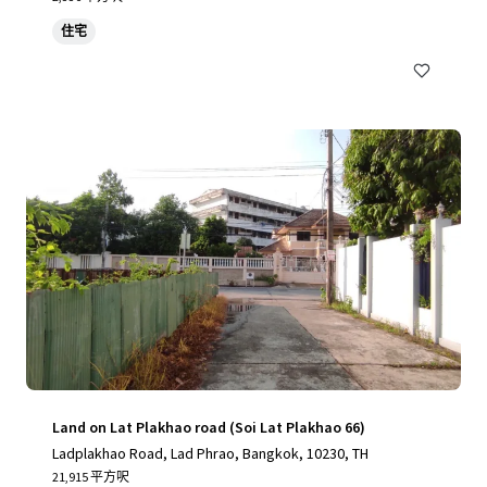
住宅
Land on Lat Plakhao road (Soi Lat Plakhao 66)
Ladplakhao Road, Lad Phrao, Bangkok, 10230, TH
21,915 平方呎