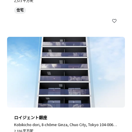
3, Japan, Toshima City, Tokyo, 170-0003, JP
2,573 平方呎
住宅
ロイジェント銀座
Kobikicho dori, 8-chōme Ginza, Chuo City, Tokyo 104-0061,
Japan, Chuo City, Tokyo, 104-0061, JP
2,336 平方呎