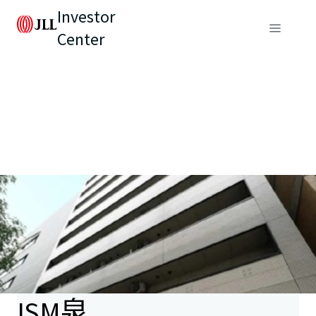
Investor
Center
ISM泉