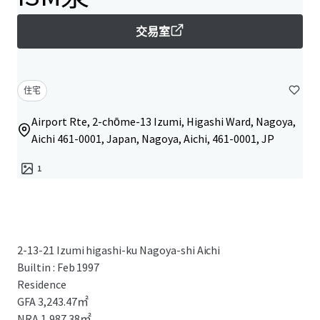
交易室
住宅
Airport Rte, 2-chōme-13 Izumi, Higashi Ward, Nagoya,
Aichi 461-0001, Japan, Nagoya, Aichi, 461-0001, JP
1
2-13-21 Izumi higashi-ku Nagoya-shi Aichi
Builtin : Feb 1997
Residence
GFA 3,243.47㎡
NRA 1,987.38㎡