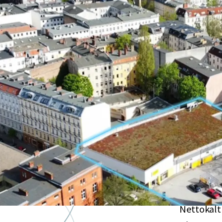
Hochattr
in Berlin
Exzellente
Wohngeb
Wachstu
Der Bezirk
Bezirken B
Gesicher
Nettokalt