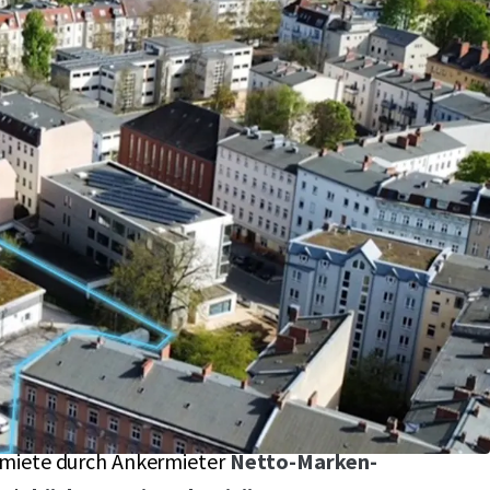
aktive Baulücke
mit Nachverdichtungspotential
-Spandau mit
ca. 2.931m² Grundstücksgröße
 Visibilität und Erreichbarkeit eingebettet im
iet
mit starkem
sozioökonomischem
m
 zählt zu den
am stärksten wachsenden
erlins
ter Cashflow
in Höhe von 204.000,-- €
miete durch Ankermieter
Netto-Marken-