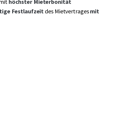
mit
höchster Mieterbonität
stige Festlaufzeit
des Mietvertrages
mit