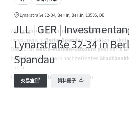
Lynarstraße 32-34, Berlin, Berlin, 13585, DE
JLL | GER | Investmentan
Wir freuen uns, Ihnen
im exklusiven Alleinverma
Investment in
Berlin-Spandau
vorstellen zu dürf
Lynarstraße 32-34 in Berl
Das durch
Netto-Marken-Discount
geankerte
G
Spandau
befindet sich im stark nachgefragten
Stadtbezir
durch
folgende
Investment-Highlights:
交易室
資料冊子