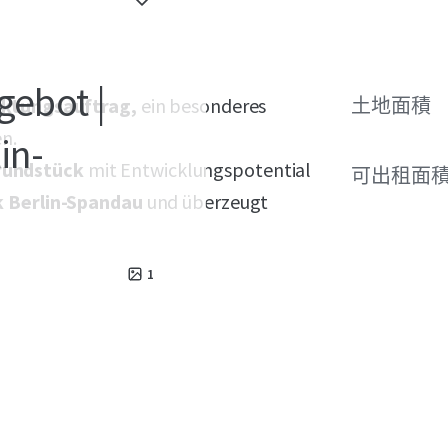
gebot |
rktungsauftrag,
ein besonderes
土地面積
en.
in-
rundstück
mit Entwicklungspotential
可出租面
k Berlin-Spandau
und überzeugt
1