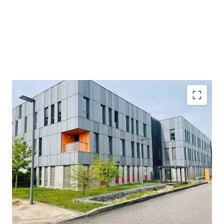
Emplacement privilégié dans le Lyon Tech Park, favorisant
l'innovation et la proximité de 200+ entreprises
Accès stratégique via les trams et les principales
autoroutes, à seulement 20 min de l'aéroport de Lyon
Flux de trésorerie hautement stable provenant d'un
locataire de 20 ans, réseau leader de crèches privées
Solide rendement net initial de 7,44%, indicatif de retours
sur investissement convaincants