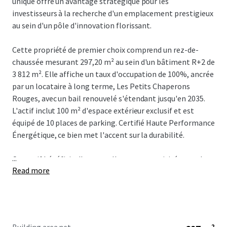
unique offre un avantage stratégique pour les
investisseurs à la recherche d'un emplacement prestigieux
au sein d'un pôle d'innovation florissant.
Cette propriété de premier choix comprend un rez-de-
chaussée mesurant 297,20 m² au sein d'un bâtiment R+2 de
3 812 m². Elle affiche un taux d'occupation de 100%, ancrée
par un locataire à long terme, Les Petits Chaperons
Rouges, avec un bail renouvelé s'étendant jusqu'en 2035.
L'actif inclut 100 m² d'espace extérieur exclusif et est
équipé de 10 places de parking. Certifié Haute Performance
Énergétique, ce bien met l'accent sur la durabilité.
...
Cet actif bénéficie d'une excellente connectivité, avec des
Read more
liens de transport en commun pratiques, y compris un
arrêt de bus à seulement 200 m et un accès direct au
tramway reliant les principales gares comme la Gare de
Vénissieux. Situé à proximité des grands axes routiers A43,
A46, A6 et A7, il se trouve à 20 minutes de l'Aéroport Lyon