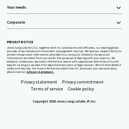
Your needs
Corporate
PRIVACY NOTICE
Jones Lang LaSalle (JLL), together with its subsidiaries and affiliates, is a leading global
provider of real estate and investment management services. We take our responsibility to
protect the personal information provided to us seriously. Generally the personal
information we collect from you are for the purposes of dealing with your enquiry. We
endeavor to keep your personal information secure with appropriate level of security and
keep for as long as we need it for legitimate business or legal reasons. We will then delete it
safely and securely. For more information about how JLL processes your personal data,
please view our
privacy statement.
Privacy statement
Privacy commitment
Terms of service
Cookie policy
Copyright 2026 Jones Lang LaSalle, IP, Inc.