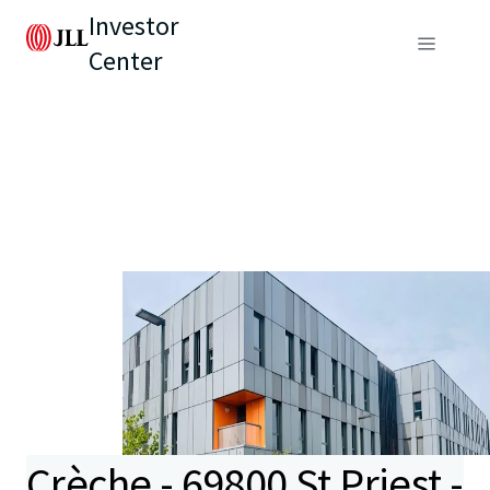
Investor
Center
Crèche - 69800 St Priest -