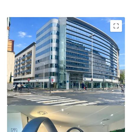
Emplacement privilégié
: Lyon Part-Dieu, le 2ème
plus grand centre d'affaires de France, stratégique
pour les investisseurs.
Connectivité supérieure
: Accès au TGV, métro,
tramway et aux grands axes routiers, ce qui
augmente le flux piétonnier.
Type d'actif
: Bureaux et commerces à usage mixte,
répondant à la diversification des portefeuilles
d'investissement.
Croissance future
: Les réaménagements de la
région promettent une visibilité accrue et un
potentiel de plus-value pour les investisseurs.