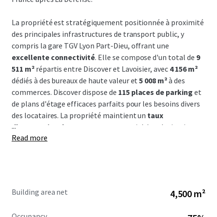
La propriété est stratégiquement positionnée à proximité
des principales infrastructures de transport public, y
compris la gare TGV Lyon Part-Dieu, offrant une
excellente connectivité
. Elle se compose d'un total de
9
511 m²
répartis entre Discover et Lavoisier, avec
4 156 m²
dédiés à des bureaux de haute valeur et
5 008 m²
à des
commerces. Discover dispose de
115 places de parking
et
de plans d'étage efficaces parfaits pour les besoins divers
des locataires. La propriété maintient un
taux
...
d'occupation de 89%
avec un potentiel de valorisation
Read more
significatif dans les espaces actuellement vacants.
Située dans une zone en pleine transformation, la
propriété est entourée de développements
infrastructurels majeurs, incluant la nouvelle gare Part-
Building area net
4,500 m²
Dieu et la tour To Lyon, catalysant à la fois la demande
commerciale et résidentielle
Occupancy