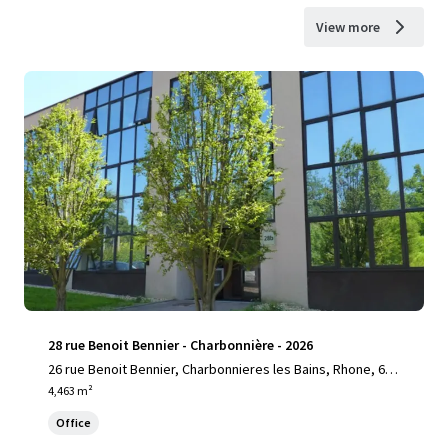
View more
28 rue Benoit Bennier - Charbonnière - 2026
26 rue Benoit Bennier, Charbonnieres les Bains, Rhone, 692
60, FR
4,463 m²
Office