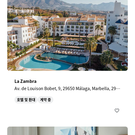
La Zambra
Av. de Louison Bobet, 9, 29650 Málaga, Marbella, 296
50, ES
호텔 및 환대
계약 중