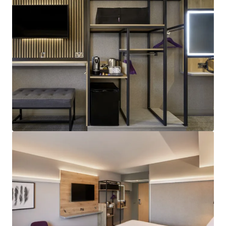
lease with Premier Inn, guaranteed by FTSE
100 listed, Whitbread Group Plc (£5BN market
cap), featuring CPI-linked rent reviews.
Attractive Returns:
€3.28M proposed annual
rent roll, offering attractive 4.5% net initial
yield, on €66.6M target sale proceeds.
Highly Secure Investment:
Freehold title with
fully institutional lease terms, on full insuring
and repairing basis, available via a bespoke
forward funding deal structure.