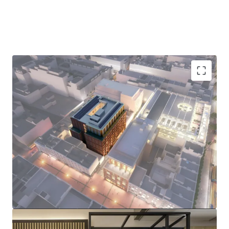
Prime Dublin 1 Location:
229-room Premier
Inn flagship hotel just steps from O'Connell
Street, surrounded by iconic landmarks
including the GPO, the Spire, and major retail
destinations.
Brand New & Sustainable Asset:
Fully electric
hotel with BREEAM Excellent and A2 BER
targeted ratings, with practical completion due
in Q4 2026, and construction well advanced.
I
nstitutional Grade Tenant:
Long term FRI