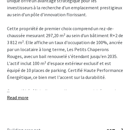
unique offre un avantage stratégique pour les
investisseurs à la recherche d'un emplacement prestigieux
au sein d'un pôle d'innovation florissant.
Cette propriété de premier choix comprend un rez-de-
chaussée mesurant 297,20 m² au sein d'un bâtiment R+2 de
3 812 m². Elle affiche un taux d'occupation de 100%, ancrée
par un locataire à long terme, Les Petits Chaperons
Rouges, avec un bail renouvelé s'étendant jusqu'en 2035.
L'actif inclut 100 m² d'espace extérieur exclusif et est
équipé de 10 places de parking. Certifié Haute Performance
Énergétique, ce bien met l'accent sur la durabilité.
...
Cet actif bénéficie d'une excellente connectivité, avec des
Read more
liens de transport en commun pratiques, y compris un
arrêt de bus à seulement 200 m et un accès direct au
tramway reliant les principales gares comme la Gare de
Vénissieux. Situé à proximité des grands axes routiers A43,
A46, A6 et A7, il se trouve à 20 minutes de l'Aéroport Lyon