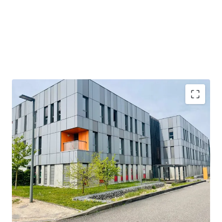
Emplacement privilégié dans le Lyon Tech Park, favorisant
l'innovation et la proximité de 200+ entreprises
Accès stratégique via les trams et les principales
autoroutes, à seulement 20 min de l'aéroport de Lyon
Flux de trésorerie hautement stable provenant d'un
locataire de 20 ans, réseau leader de crèches privées
Solide rendement net initial de 7,44%, indicatif de retours
sur investissement convaincants