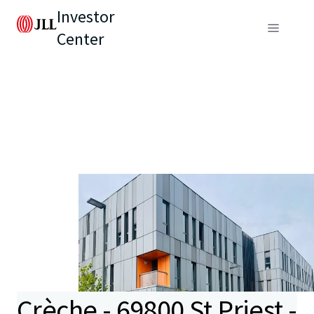
Investor
Center
Crèche - 69800 St Priest -