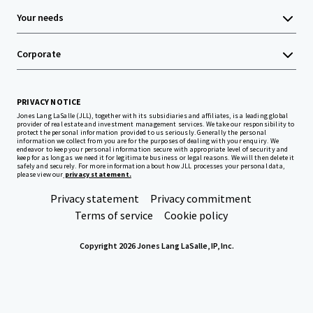
Your needs
Corporate
PRIVACY NOTICE
Jones Lang LaSalle (JLL), together with its subsidiaries and affiliates, is a leading global
provider of real estate and investment management services. We take our responsibility to
protect the personal information provided to us seriously. Generally the personal
information we collect from you are for the purposes of dealing with your enquiry. We
endeavor to keep your personal information secure with appropriate level of security and
keep for as long as we need it for legitimate business or legal reasons. We will then delete it
safely and securely. For more information about how JLL processes your personal data,
please view our
privacy statement.
Privacy statement
Privacy commitment
Terms of service
Cookie policy
Copyright 2026 Jones Lang LaSalle, IP, Inc.