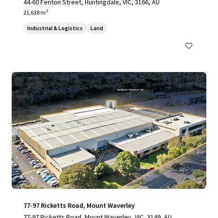
44-60 Fenton Street, Huntingdale, VIC, 3166, AU
21,638 m²
Industrial & Logistics
Land
77-97 Ricketts Road, Mount Waverley
77-97 Ricketts Road, Mount Waverley, VIC, 3149, AU