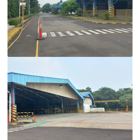
maintained building for production area, warehouse
and office space.
Situated in Cikampek, 5 km from Kalihurip Toll Gate,
the site is accessible by a 40 feet container trucks.
Suitable to develop a site as a warehousing complex to
capture demand from the surrounding industrial
estates, e.g. Kota Bukit Indah and Indotaisei Industrial
Estate.
With the surrounding area developed as a residential
and commercial area, The property is also suitable to
develop as a commercial area in the future.
Owned by notable manufacturer from Germany.
Fasilitas bekas pabrik yang cukup besar dengan
bangunan yang terawat baik untuk area produksi,
gudang, dan ruang kantor.
Terletak di Cikampek, 5 km dari Gerbang Tol Kalihurip,
lokasi ini dapat diakses dengan truk kontainer 40 feet.
Cocok untuk mengembangkan lokasi sebagai kompleks