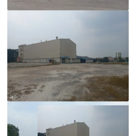
pergudangan untuk memenuhi permintaan dari
kawasan industri di sekitarnya, misalnya Kota Bukit
Indah dan Kawasan Industri Indotaisei.
Dengan area di sekitarnya yang dikembangkan sebagai
area perumahan dan komersial, properti ini juga cocok
untuk dikembangkan sebagai area komersial di masa
mendatang.
Dimiliki oleh produsen ternama dari Jerman.