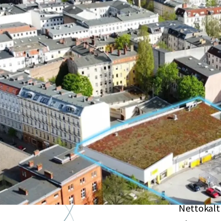
Hochattr
in Berlin
Exzellente
Wohngeb
Wachstu
Der Bezirk
Bezirken B
Gesicher
Nettokalt