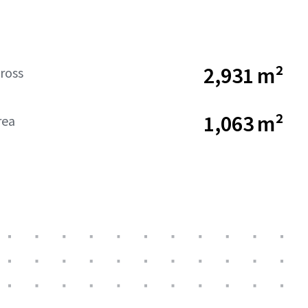
2,931 m²
ross
1,063 m²
rea