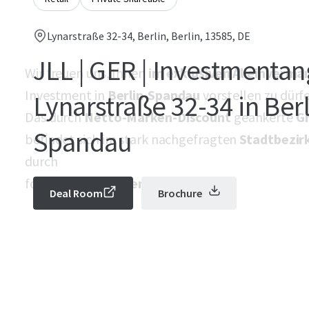
Lynarstraße 32-34, Berlin, Berlin, 13585, DE
JLL | GER | Investmentan
Wir freuen uns, Ihnen
im exklusiven Alleinverma
Investment in
Berlin-Spandau
vorstellen zu dürf
Lynarstraße 32-34 in Berl
Das durch
Netto-Marken-Discount
geankerte
G
Spandau
befindet sich im stark nachgefragten
Stadtbezir
durch
folgende
Investment-Highlights:
Deal Room
Brochure