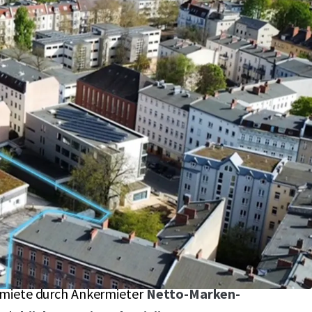
aktive Baulücke
mit Nachverdichtungspotential
-Spandau mit
ca. 2.931m² Grundstücksgröße
 Visibilität und Erreichbarkeit eingebettet im
iet
mit starkem
sozioökonomischem
m
 zählt zu den
am stärksten wachsenden
erlins
ter Cashflow
in Höhe von 204.000,-- €
miete durch Ankermieter
Netto-Marken-