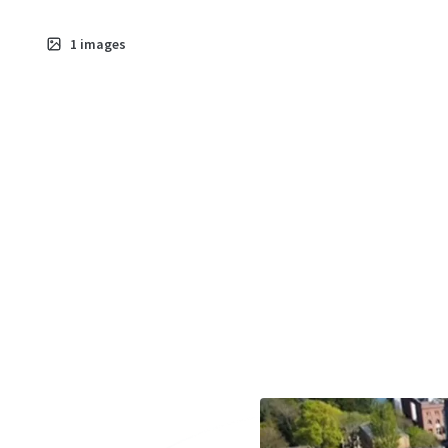
1
images