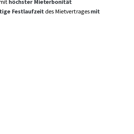
mit
höchster Mieterbonität
stige Festlaufzeit
des Mietvertrages
mit