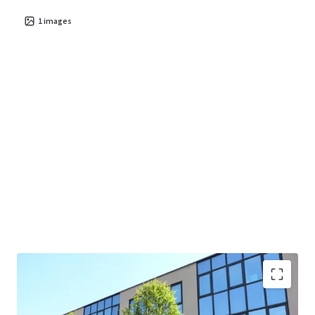
1
images