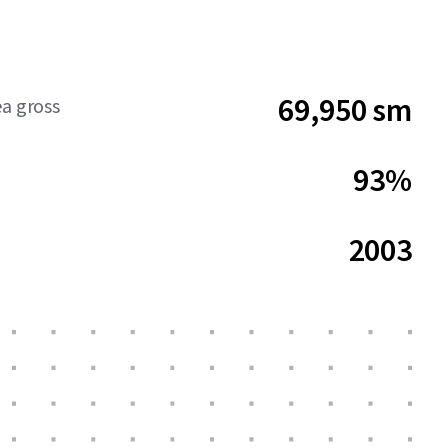
69,950 sm
ea gross
93%
2003