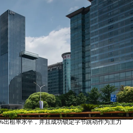
质甲级写字楼投资机会
A 座：2054 年到期；B/C座：2054 年到
管理，具备极佳临街展示及楼宇标识机会
过的选址区域
%的出租率、由优质并且均衡的国内、外租户组成
0%出租率水平，并且成功锁定字节跳动作为主力