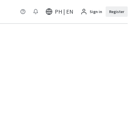
PH | EN
Sign in
Register