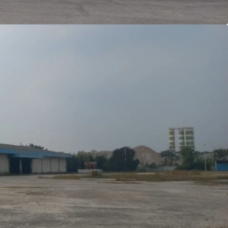
i area komersial di masa mendatang.
en ternama dari Jerman.