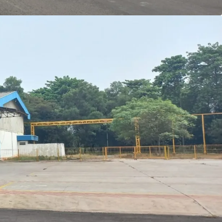
 area developed as a residential and commercial
s also suitable to develop as a commercial area in
anufacturer from Germany.
ik yang cukup besar dengan bangunan yang
rea produksi, gudang, dan ruang kantor.
 5 km dari Gerbang Tol Kalihurip, lokasi ini dapat
ontainer 40 feet.
bangkan lokasi sebagai kompleks pergudangan
ntaan dari kawasan industri di sekitarnya,
Indah dan Kawasan Industri Indotaisei.
tarnya yang dikembangkan sebagai area
ial, properti ini juga cocok untuk