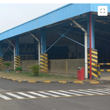
uring facility with well-maintained building for
ehouse and office space.
k, 5 km from Kalihurip Toll Gate, the site is
et container trucks.
p a site as a warehousing complex to capture
ounding industrial estates, e.g. Kota Bukit Indah
ial Estate.