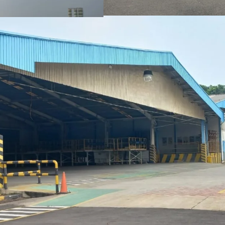
With the surrounding
area, The property i
the future.
Owned by notable m
Fasilitas bekas pabr
terawat baik untuk a
Terletak di Cikampek,
diakses dengan truk k
Cocok untuk mengem
untuk memenuhi permi
misalnya Kota Bukit 
Dengan area di seki
perumahan dan komers