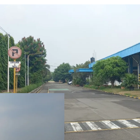
Sizeable ex manufact
production area, war
Situated in Cikampe
accessible by a 40 fe
Suitable to develo
demand from the surr
and Indotaisei Industr