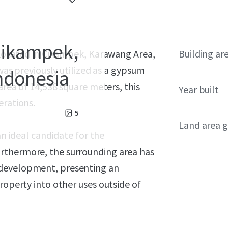
 Cikampek,
y located in Cikampek, Karawang Area,
Building ar
 was previously utilized as a gypsum
ndonesia
area of 14,538 square meters, this
Year built
erations.
5
Land area g
an ideal candidate for the
rthermore, the surrounding area has
 development, presenting an
roperty into other uses outside of