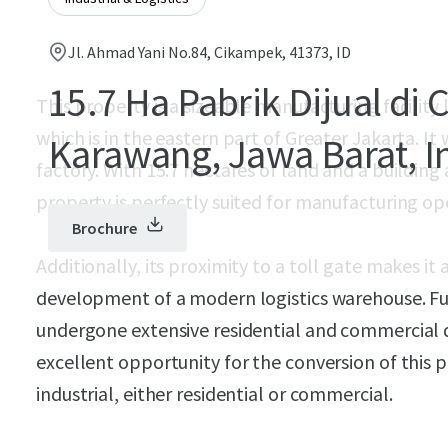
Jl. Ahmad Yani No.84, Cikampek, 41373, ID
15.7 Ha Pabrik Dijual di
This property is a sizeable manufacturing facilit
which is in the eastern part of Greater Jakarta. It
Karawang, Jawa Barat, I
factory. With 15.7 hectares of land and a building 
property is perfectly suited for manufacturing op
Brochure
Additionally, its proximity to a toll gate makes it 
development of a modern logistics warehouse. Fu
undergone extensive residential and commercial
excellent opportunity for the conversion of this p
industrial, either residential or commercial.