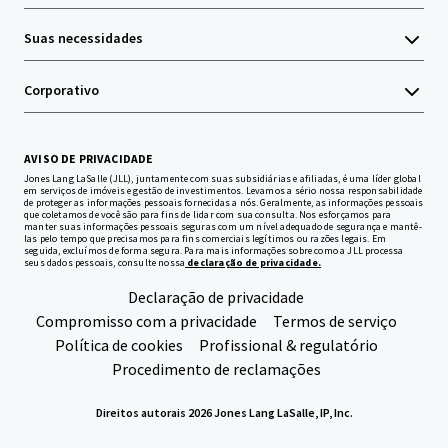
Suas necessidades
Corporativo
AVISO DE PRIVACIDADE
Jones Lang LaSalle (JLL), juntamente com suas subsidiárias e afiliadas, é uma líder global
em serviços de imóveis e gestão de investimentos. Levamos a sério nossa responsabilidade
de proteger as informações pessoais fornecidas a nós. Geralmente, as informações pessoais
que coletamos de você são para fins de lidar com sua consulta. Nos esforçamos para
manter suas informações pessoais seguras com um nível adequado de segurança e mantê-
las pelo tempo que precisamos para fins comerciais legítimos ou razões legais. Em
seguida, excluímos de forma segura. Para mais informações sobre como a JLL processa
seus dados pessoais, consulte nossa
declaração de privacidade.
Declaração de privacidade
Compromisso com a privacidade
Termos de serviço
Política de cookies
Profissional & regulatório
Procedimento de reclamações
Direitos autorais 2026 Jones Lang LaSalle, IP, Inc.