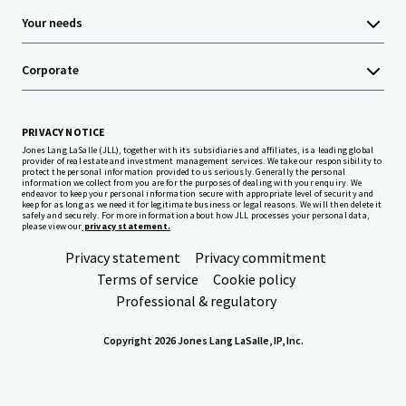
Your needs
Corporate
PRIVACY NOTICE
Jones Lang LaSalle (JLL), together with its subsidiaries and affiliates, is a leading global
provider of real estate and investment management services. We take our responsibility to
protect the personal information provided to us seriously. Generally the personal
information we collect from you are for the purposes of dealing with your enquiry. We
endeavor to keep your personal information secure with appropriate level of security and
keep for as long as we need it for legitimate business or legal reasons. We will then delete it
safely and securely. For more information about how JLL processes your personal data,
please view our
privacy statement.
Privacy statement
Privacy commitment
Terms of service
Cookie policy
Professional & regulatory
Copyright 2026 Jones Lang LaSalle, IP, Inc.