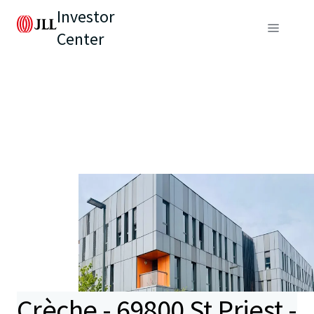
Investor
Center
Crèche - 69800 St Priest -