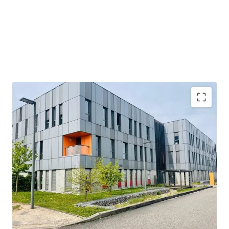
Emplacement privilégié dans le Lyon Tech Park, favorisant
l'innovation et la proximité de 200+ entreprises
Accès stratégique via les trams et les principales
autoroutes, à seulement 20 min de l'aéroport de Lyon
Flux de trésorerie hautement stable provenant d'un
locataire de 20 ans, réseau leader de crèches privées
Solide rendement net initial de 7,44%, indicatif de retours
sur investissement convaincants