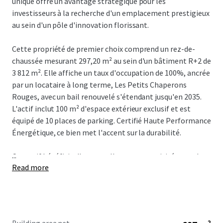
unique offre un avantage stratégique pour les
investisseurs à la recherche d'un emplacement prestigieux
au sein d'un pôle d'innovation florissant.
Cette propriété de premier choix comprend un rez-de-
chaussée mesurant 297,20 m² au sein d'un bâtiment R+2 de
3 812 m². Elle affiche un taux d'occupation de 100%, ancrée
par un locataire à long terme, Les Petits Chaperons
Rouges, avec un bail renouvelé s'étendant jusqu'en 2035.
L'actif inclut 100 m² d'espace extérieur exclusif et est
équipé de 10 places de parking. Certifié Haute Performance
Énergétique, ce bien met l'accent sur la durabilité.
...
Cet actif bénéficie d'une excellente connectivité, avec des
Read more
liens de transport en commun pratiques, y compris un
arrêt de bus à seulement 200 m et un accès direct au
tramway reliant les principales gares comme la Gare de
Vénissieux. Situé à proximité des grands axes routiers A43,
A46, A6 et A7, il se trouve à 20 minutes de l'Aéroport Lyon