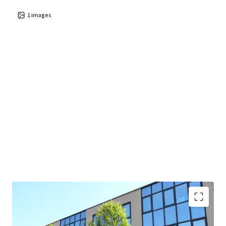
1
images