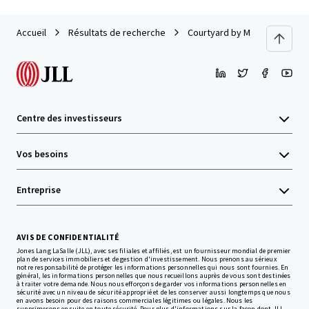
Accueil
Résultats de recherche
Courtyard by Marriott London 
Centre des investisseurs
Vos besoins
Entreprise
AVIS DE CONFIDENTIALITÉ
Jones Lang LaSalle (JLL), avec ses filiales et affiliés, est un fournisseur mondial de premier
plan de services immobiliers et de gestion d'investissement. Nous prenons au sérieux
notre responsabilité de protéger les informations personnelles qui nous sont fournies. En
général, les informations personnelles que nous recueillons auprès de vous sont destinées
à traiter votre demande. Nous nous efforçons de garder vos informations personnelles en
sécurité avec un niveau de sécurité approprié et de les conserver aussi longtemps que nous
en avons besoin pour des raisons commerciales légitimes ou légales. Nous les
supprimerons ensuite en toute sécurité. Pour plus d'informations sur la façon dont JLL