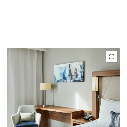
Purpose-built hotel providing 184 bedrooms with an
average size of 22 sqm. Opened in 2021 with further
upside potential to add 12 further bedrooms, subject
to planning consent.
Well-located less than a 10-minute walk from London
City Airport, which plans to increase capacity to 9
million passengers by 2031.
Excellent connectivity to Central London, situated in