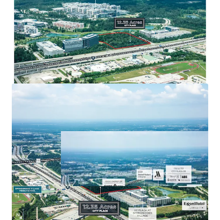
that has 750k SF of retail, 590 hotel rooms,
and 7 miles of trails.
Major retail options include Star Cinema
Grill, 24 Hour Fitness, Chipotle, Chick-fil-A,
Torchy’s Tacos, and many more.