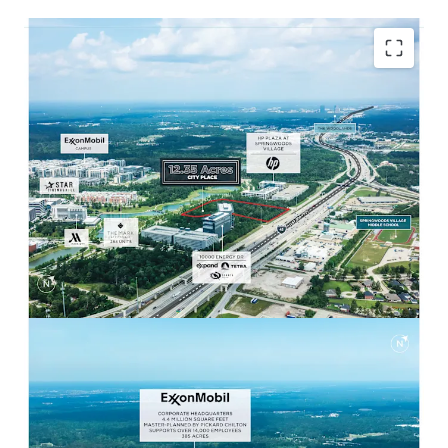
POISED TO BENEFIT FROM FORTUNE 10 HQ
Adjacent to ExxonMobil Campus
Headquarters with 14,000 employees on site.
Ability to capture multifamily / retail
demand from large employee base.
EXCEPTIONAL ACCESS AND DEMOGRAPHICS
Strong surrounding demographics with
242,742 residents within 5 miles and
$126,147 Avg. HH Income.
Easily accessible to both I-45 and Grand
Parkway through multiple routes within
minutes.
WALKABLE RETAIL & ENTERTAINMENT
Less than a 10-minute walk from City Place