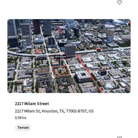
2217 Milam Street
2217 Milam St, Houston, TX, 77002-8707, US
0,58 ha
Terrain