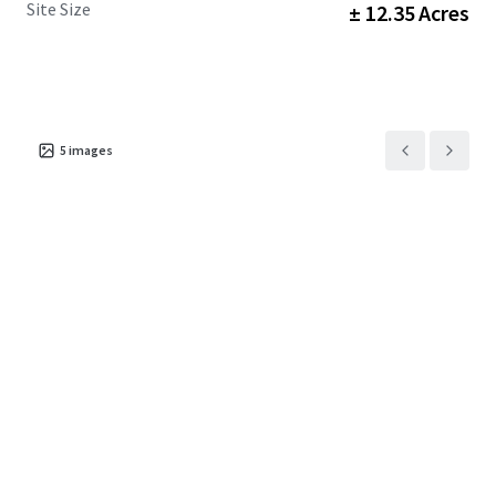
Site Size
± 12.35 Acres
5
images