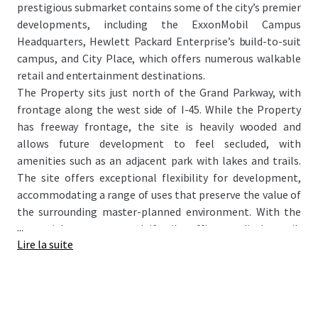
prestigious submarket contains some of the city’s premier
developments, including the ExxonMobil Campus
Headquarters, Hewlett Packard Enterprise’s build-to-suit
campus, and City Place, which offers numerous walkable
retail and entertainment destinations.
The Property sits just north of the Grand Parkway, with
frontage along the west side of I-45. While the Property
has freeway frontage, the site is heavily wooded and
allows future development to feel secluded, with
amenities such as an adjacent park with lakes and trails.
The site offers exceptional flexibility for development,
accommodating a range of uses that preserve the value of
the surrounding master-planned environment. With the
...
potential to attract multifamily, office, medical, retail,
Lire la suite
hospitality, and mixed-use projects, this site presents a
rare opportunity for large-scale development within a
highly regarded master-planned setting.