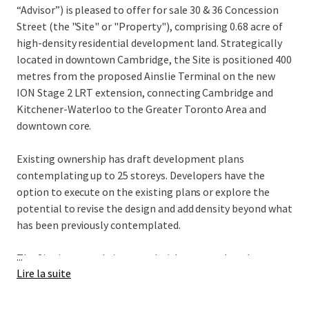
“Advisor”) is pleased to offer for sale 30 & 36 Concession
Street (the "Site" or "Property"), comprising 0.68 acre of
high-density residential development land. Strategically
located in downtown Cambridge, the Site is positioned 400
metres from the proposed Ainslie Terminal on the new
ION Stage 2 LRT extension, connecting Cambridge and
Kitchener-Waterloo to the Greater Toronto Area and
downtown core.
Existing ownership has draft development plans
contemplating up to 25 storeys. Developers have the
option to execute on the existing plans or explore the
potential to revise the design and add density beyond what
has been previously contemplated.
...
The Site is currently improved with a car wash and two
Lire la suite
residential rental properties, providing in-place cash flow
to offset holding costs for developers during the
entitlement phase.