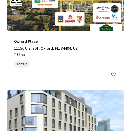
Oxford Place
11156 U.S. 301, Oxford, FL, 34484, US
7,32 ha
Terrain