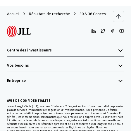
Accueil
Résultats de recherche
30 & 36 Concession Street
Centre des investisseurs
Vos besoins
Entreprise
AVIS DE CONFIDENTIALITÉ
Jones Lang LaSalle (JLL), avec ses filiales et affiliés, est un fournisseur mondial de premier
plan de services immobiliers et de gestion d'investissement. Nous prenons au sérieux
notre responsabilité de protéger les informations personnelles qui nous sont fournies. En
général, les informations personnelles que nous recueillons auprès de vous sont destinées
à traiter votre demande. Nous nous efforçons de garder vos informations personnelles en
sécurité avec un niveau de sécurité approprié et de les conserver aussi longtemps que nous
en avons besoin pour des raisons commerciales légitimes ou légales. Nous les
supprimerons ensuite en toute sécurité. Pour plus d'informations sur la façon dont JLL