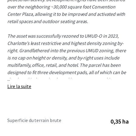
over the neighboring ~30,000 square foot Convention
Center Plaza, allowing it to be improved and activated with
retail spaces and outdoor seating areas.
The asset was successfully rezoned to UMUD-O in 2023,
Charlotte’s least restrictive and highest density zoning by-
right. Grandfathered into the previous UMUD zoning, there
is no cap on height or density, and by-right uses include
multifamily, office, retail, and hotel. The parcel has been
designed to fit three development pads, all of which can be
...
developed independently, and have separate parking
Lire la suite
structures and ingress/egress access points. Phase I and
Phase II utilize the Convention Center Plaza and the Rail
Trail, allowing for 30,000 square feet of contiguous street
level retail, plus 12,000 square feet of alfresco seating areas.
Phase III is owned by the City of Charlotte (CRVA –
Superficie du terrain brute
0,35 ha
Convention Center),and is seeking a hotel development
partner.