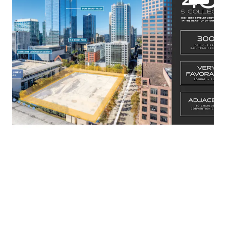
UMUD-O Zoning In Place, allowing for unlimited
height and density
Regional Activity Center Future Land Use
300’ of Light Rail Frontage
Adjacent to Charlotte Convention Center
Phase I: 0.868 Acre Pad Site