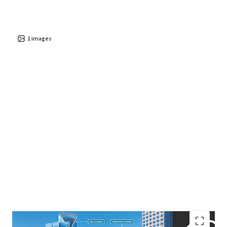
1
images