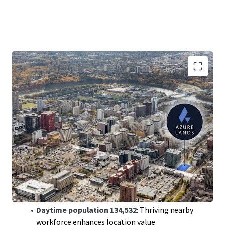
Spotlight on Jasper Avenue
: 17,675 SF site in
downtown Edmonton's prestigious corridor
Listing price
$1,908,000
Exceptional transit access
: Close to Corona and
Government Centre LRT stations
Diverse zoning options
: JAMSC and PS zones for
mixed-use potential
Development flexibility
: Up to 123,725 SF max
buildable area
Daytime population 134,532
: Thriving nearby
workforce enhances location value