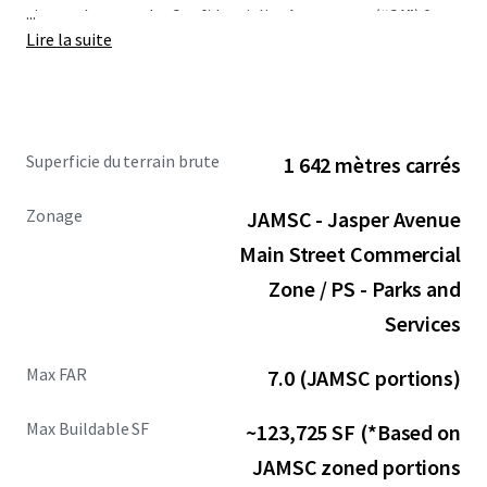
...
sign and return the Confidentiality Agreement (“CA”) for
Lire la suite
JLL Data Room Access. All Offers to Purchase will require a
Court approved Schedule “A” to the Offer to Purchase and
must be subject to Court Approval.
For more information about the Site, please reach out
Superficie du terrain brute
1 642 mètres carrés
to the Advisors below.
Zonage
JAMSC - Jasper Avenue
Main Street Commercial
Zone / PS - Parks and
Services
Max FAR
7.0 (JAMSC portions)
Max Buildable SF
~123,725 SF (*Based on
JAMSC zoned portions