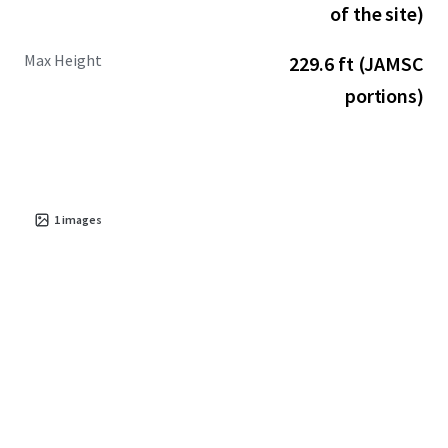
of the site)
Max Height
229.6 ft (JAMSC
portions)
1
images