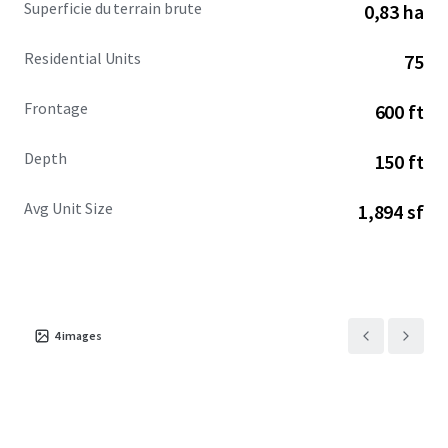
Superficie du terrain brute
0,83 ha
inducements.
Residential Units
75
Frontage
600 ft
Depth
150 ft
Avg Unit Size
1,894 sf
4
images