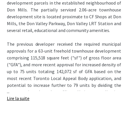
development parcels in the established neighbourhood of
Don Mills. The partially serviced 2.06-acre townhouse
development site is located proximate to CF Shops at Don
Mills, the Don Valley Parkway, Don Valley LRT Station and
several retail, educational and community amenities.
The previous developer received the required municipal
approvals for a 63-unit freehold townhouse development
comprising 115,518 square feet ("sf") of gross floor area
("GFA"), and more recent approval for increased density of
up to 75 units totaling 142,072 sf of GFA based on the
most recent Toronto Local Appeal Body application, and
potential to increase further to 79 units by dividing the
...
corner units through a Minor Variance application.
Lire la suite
Servicing work has been completed to date, with the
public roadway and municipal services installed. The Site’s
progressed status offers the rare opportunity to step into
a project with an accelerated timeline, which may permit a
developer to take advantage of recent government