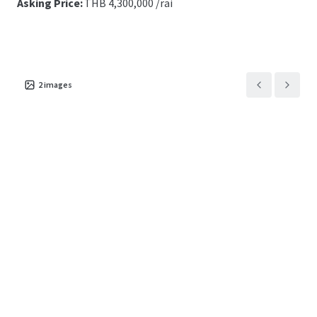
Asking Price:
THB
4,300,000 /rai
2
images