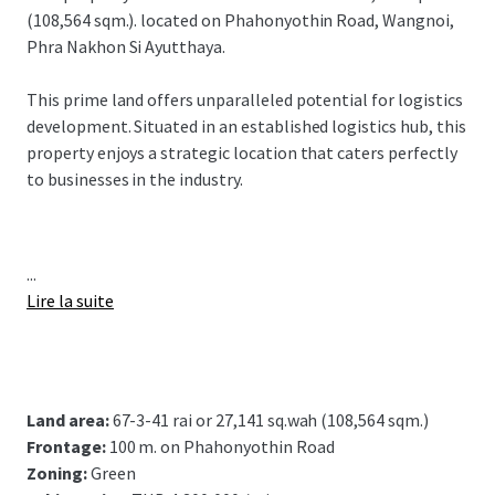
(108,564 sqm.). located on Phahonyothin Road, Wangnoi,
Phra Nakhon Si Ayutthaya.
This prime land offers unparalleled potential for logistics
development. Situated in an established logistics hub, this
property enjoys a strategic location that caters perfectly
to businesses in the industry.
...
Lire la suite
Land area:
67-3-41 rai or 27,141 sq.wah (108,564 sqm.)
Frontage:
100 m. on Phahonyothin Road
Zoning:
Green