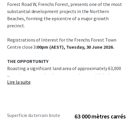
Forest Road W, Frenchs Forest, presents one of the most
substantial development projects in the Northern
Beaches, forming the epicentre of a major growth
precinct.
Registrations of Interest for the Frenchs Forest Town
Centre close 3
:00pm (AEST), Tuesday, 30 June 2026.
THE OPPORTUNITY
Boasting a significant land area of approximately 63,000
...
sqm, the property has been rezoned to establish the new
Lire la suite
Frenchs Forest Town Centre. This is a vital place making
opportunity, providing critical supply of future housing as
well as retail, health, education, service and lifestyle
amenity.
Superficie du terrain brute
63 000 mètres carrés