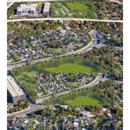
ROI responses to be electronically submitted via e-Tender
Portal -
RFI-2015262.
To submit an ROI, all respondents will be required to
create an account on
buy.nsw