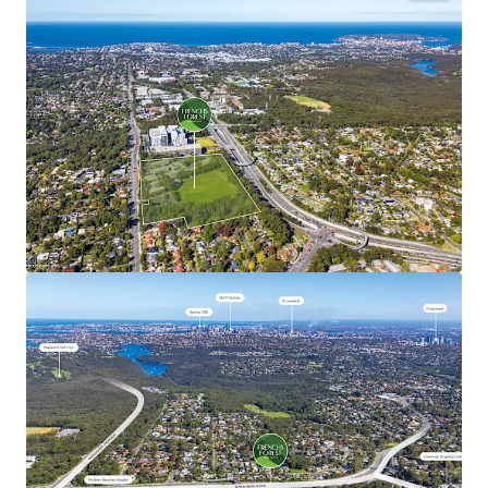
The NSW Government’s objectives for the Site are to:
Create a revitalised mixed use town centre
incorporating commercial, retail, education and
community facilities; utilising the approved
planning controls with building heights up to 40m
(approximately 12 storeys) and FSR up to 2.75:1.
Deliver a minimum of 1,000 dwellings incorporating
a diverse range of dwelling types and typologies;
Deliver at least 15% Affordable Housing (however
the delivery of higher levels of Affordable Housing
up to 100% will be considered); and
Deliver 1.5ha* of open space.
*Approximate
REGISTRATION PROCESS
ROI Closing Time: 3:00pm (AEST), Tuesday, 30 June 2026