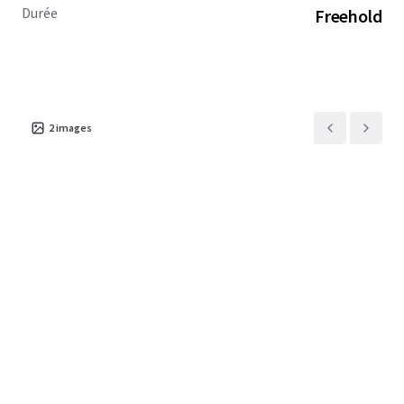
Durée
Freehold
2
images