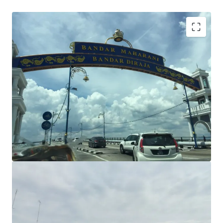
Commercial title
Freehold tenure
Plot ratio: 1:3.5
Flat terrain
Main road frontage
Potential development: standalone commercial
building, medical centre, car showroom, Hotel, office
building, petrol station, and many more