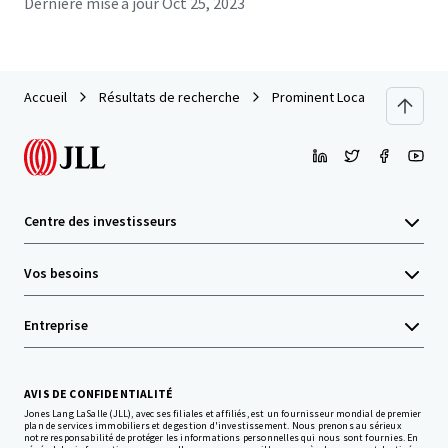
Dernière mise à jour
Oct 25, 2023
Accueil
Résultats de recherche
Prominent Location Land in M
Centre des investisseurs
Vos besoins
Entreprise
AVIS DE CONFIDENTIALITÉ
Jones Lang LaSalle (JLL), avec ses filiales et affiliés, est un fournisseur mondial de premier
plan de services immobiliers et de gestion d'investissement. Nous prenons au sérieux
notre responsabilité de protéger les informations personnelles qui nous sont fournies. En